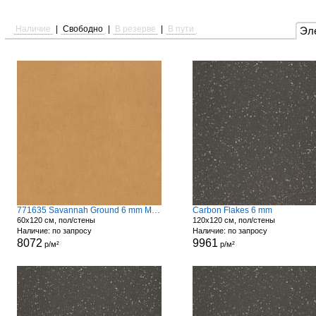
Наличие
|
Свободно
|
В резерве
|
В пути
Эл
771635 Savannah Ground 6 mm Matte
Carbon Flakes 6 mm
60x120 см, пол/стены
120x120 см, пол/стены
Наличие: по запросу
Наличие: по запросу
8072
9961
р/м²
р/м²