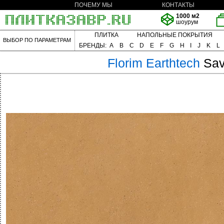
ПОЧЕМУ МЫ
КОНТАКТЫ
1000 м2
шоурум
ПЛИТКА
НАПОЛЬНЫЕ ПОКРЫТИЯ
ВЫБОР ПО ПАРАМЕТРАМ
БРЕНДЫ:
A
B
C
D
E
F
G
H
I
J
K
L
Florim
Earthtech
Sav