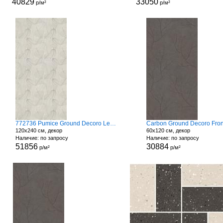
40829
33050
р/м²
р/м²
772736 Pumice Ground Decoro Leaves
Carbon Ground Decoro Fro
120x240 см, декор
60x120 см, декор
Наличие: по запросу
Наличие: по запросу
51856
30884
р/м²
р/м²