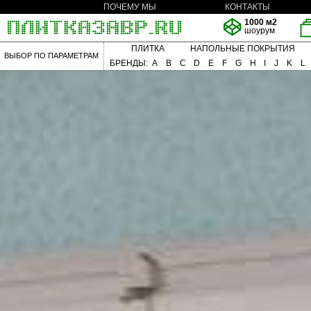
ПОЧЕМУ МЫ
КОНТАКТЫ
1000 м2
шоурум
ПЛИТКА
НАПОЛЬНЫЕ ПОКРЫТИЯ
ВЫБОР ПО ПАРАМЕТРАМ
БРЕНДЫ:
A
B
C
D
E
F
G
H
I
J
K
L