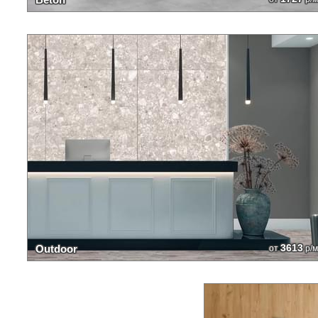
3613
Outdoor
от
р/м