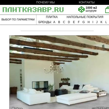
ПОЧЕМУ МЫ
КОНТАКТЫ
1000 м2
шоурум
ПЛИТКА
НАПОЛЬНЫЕ ПОКРЫТИЯ
ВЫБОР ПО ПАРАМЕТРАМ
БРЕНДЫ:
A
B
C
D
E
F
G
H
I
J
K
L
1727
Beton
от
р/м