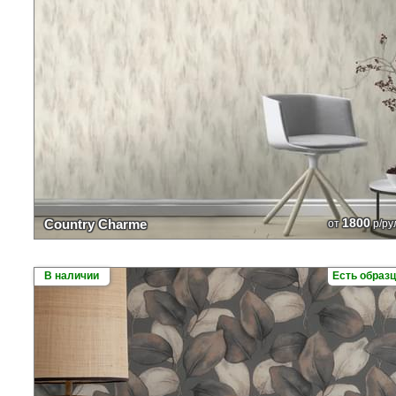
1800
Country Charme
от
р/ру
В наличии
Есть образ