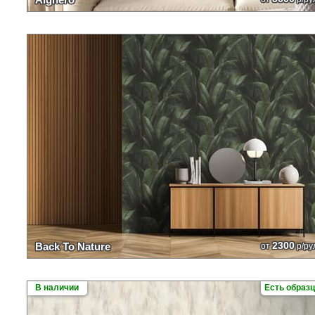
2300
Back To Nature
от
р/ру
В наличии
Есть образ