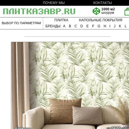
ПОЧЕМУ МЫ
КОНТАКТЫ
1000 м2
шоурум
ПЛИТКА
НАПОЛЬНЫЕ ПОКРЫТИЯ
ВЫБОР ПО ПАРАМЕТРАМ
БРЕНДЫ:
A
B
C
D
E
F
G
H
I
J
K
L
3600
Alghero
от
р/ру