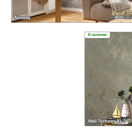
3600
Novella
от
р/ру
В наличии
Wall Textures XL 3