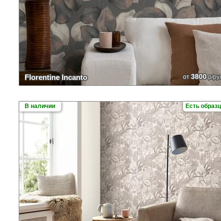
3800
Florentine Incanto
от
р/ру
В наличии
Есть образ