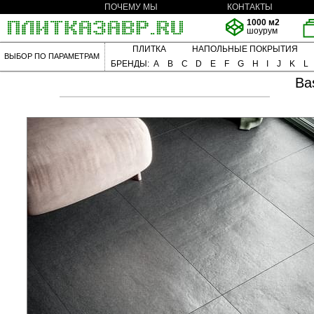
ПОЧЕМУ МЫ
КОНТАКТЫ
1000 м2
шоурум
ПЛИТКА
НАПОЛЬНЫЕ ПОКРЫТИЯ
ВЫБОР ПО ПАРАМЕТРАМ
БРЕНДЫ:
A
B
C
D
E
F
G
H
I
J
K
L
Ba