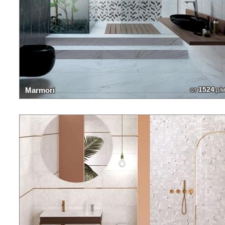
1524
Marmori
от
р/м