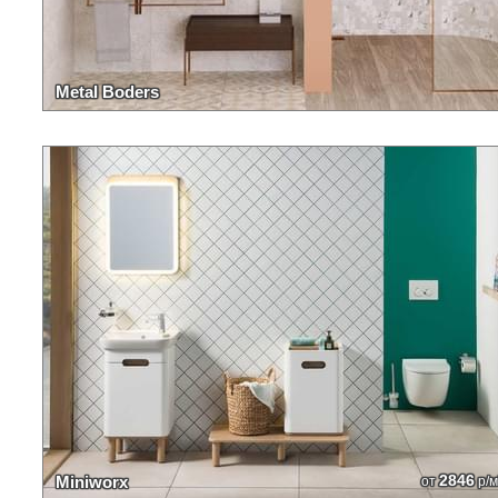
Metal Boders
2846
Miniworx
от
р/м