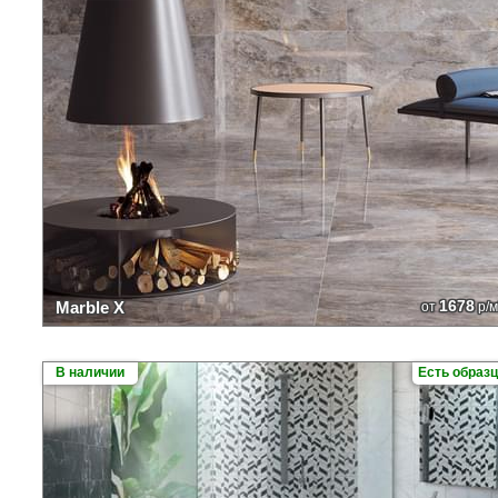
1678
Marble X
от
р/м
В наличии
Есть образ