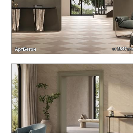
2847
АртБетон
от
р/м