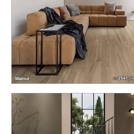
2547
Walnut
от
р/м