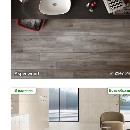
2547
Aspenwood
от
р/м
В наличии
Есть образ