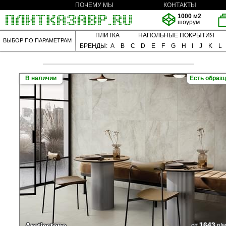
ПОЧЕМУ МЫ
КОНТАКТЫ
1000 м2
шоурум
ПЛИТКА
НАПОЛЬНЫЕ ПОКРЫТИЯ
ВЫБОР ПО ПАРАМЕТРАМ
БРЕНДЫ:
A
B
C
D
E
F
G
H
I
J
K
L
В наличии
Есть образ
1643
Arcticstone
от
р/м