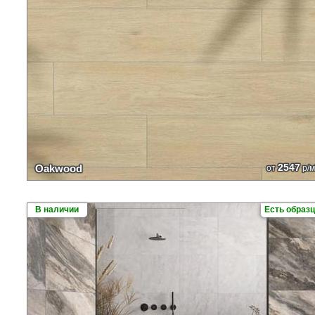
2547
Oakwood
от
р/м
В наличии
Есть образ