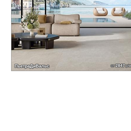
2847
ПьетраДиВальс
от
р/м