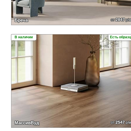
2847
Бреча
от
р/м
В наличии
Есть образ
2547
МассивВуд
от
р/м