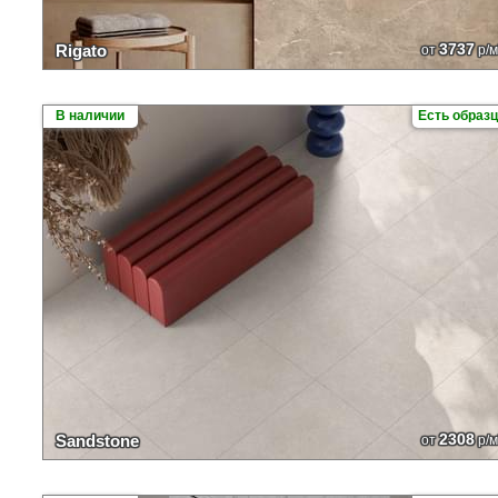
3737
Rigato
от
р/м
В наличии
Есть образ
2308
Sandstone
от
р/м