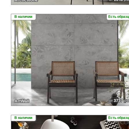
В наличии
Есть образ
3737
ArtWall
от
р/м
В наличии
Есть образ