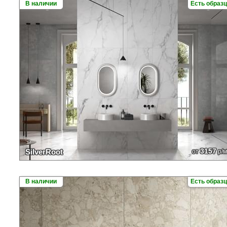
В наличии
Есть образ
3157
SilverRoot
от
р/м
В наличии
Есть образ