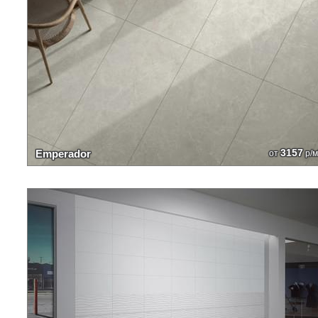
3157
Emperador
от
р/м