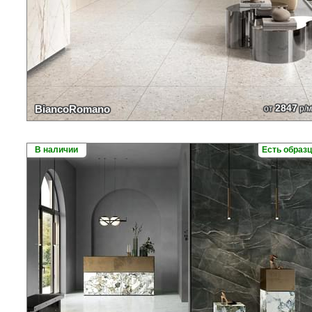
2847
BiancoRomano
от
р/м
В наличии
Есть образ