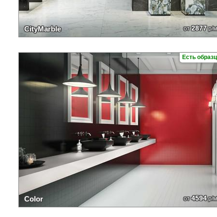
2877
CityMarble
от
р/м
Есть образ
4594
Color
от
р/м