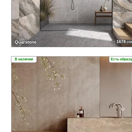
1678
Quarstone
от
р/м
В наличии
Есть образ