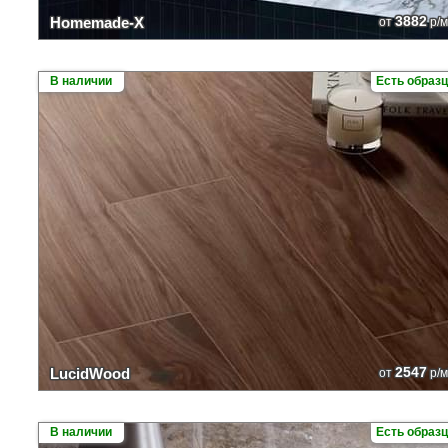
3882
Homemade-X
от
р/м
В наличии
Есть образ
2547
LucidWood
от
р/м
В наличии
Есть образ