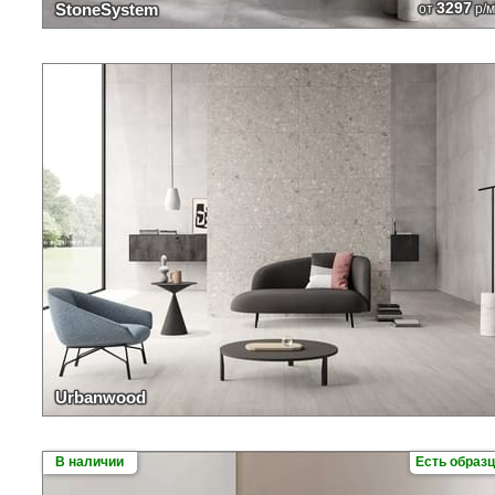
3297
StoneSystem
от
р/м
Urbanwood
В наличии
Есть образ