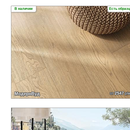
В наличии
Есть образ
2547
МодернВуд
от
р/м