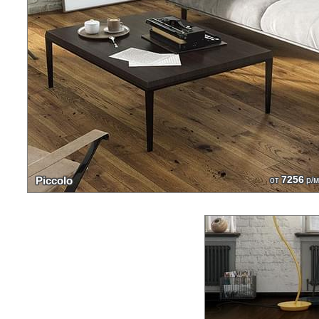
7256
Piccolo
от
р/м