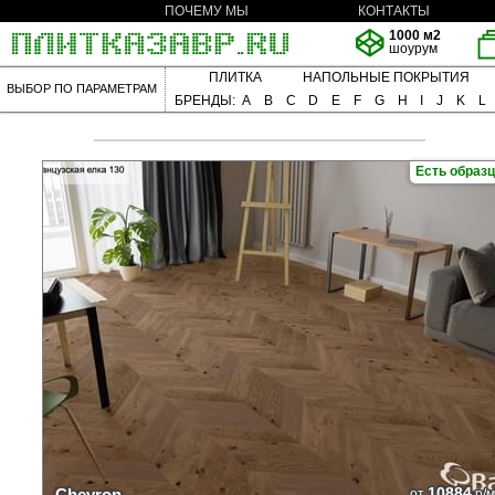
ПОЧЕМУ МЫ
КОНТАКТЫ
1000 м2
шоурум
ПЛИТКА
НАПОЛЬНЫЕ ПОКРЫТИЯ
ВЫБОР ПО ПАРАМЕТРАМ
БРЕНДЫ:
A
B
C
D
E
F
G
H
I
J
K
L
Есть образ
10884
Chevron
от
р/м