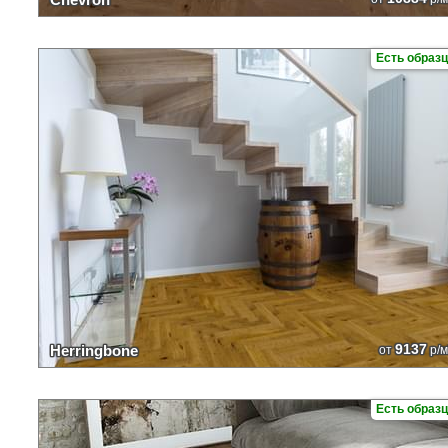
Есть образ
9137
Herringbone
от
р/м
Есть образ