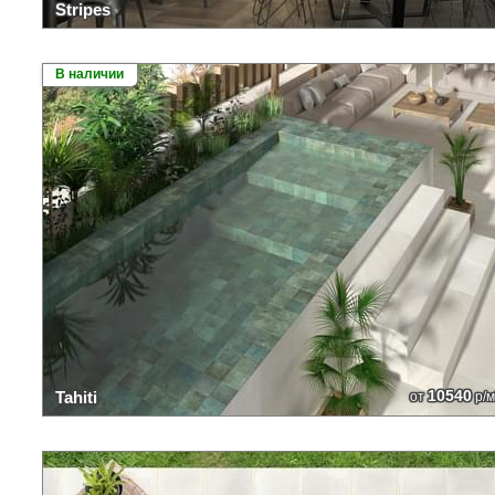
Stripes
В наличии
10540
Tahiti
от
р/м