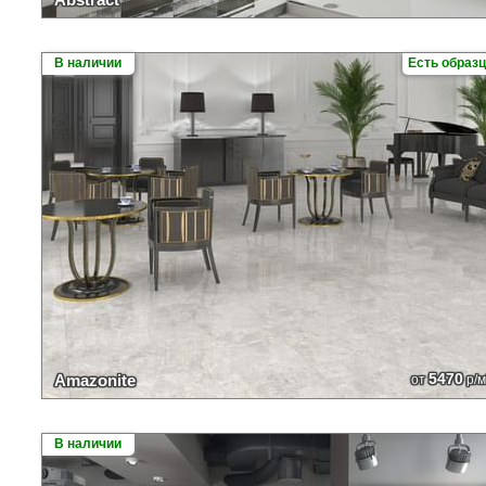
В наличии
Есть образ
5470
Amazonite
от
р/м
В наличии