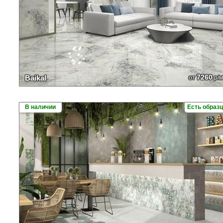
7260
Baikal
от
р/м
В наличии
Есть образ