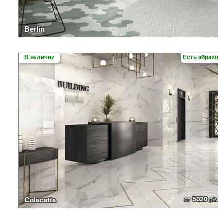
Berlin
В наличии
Есть образ
5020
Calacatta
от
р/м