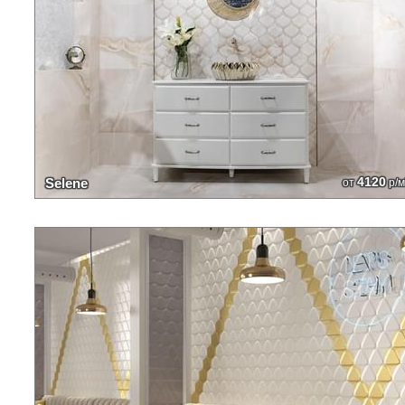
4120
Selene
от
р/м