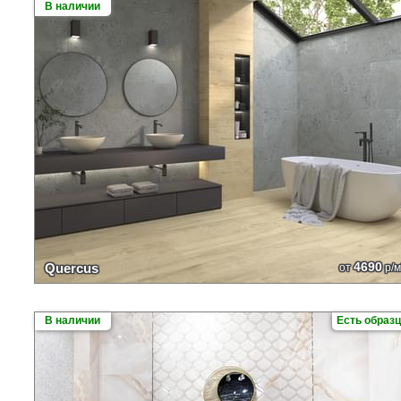
В наличии
4690
Quercus
от
р/м
В наличии
Есть образ