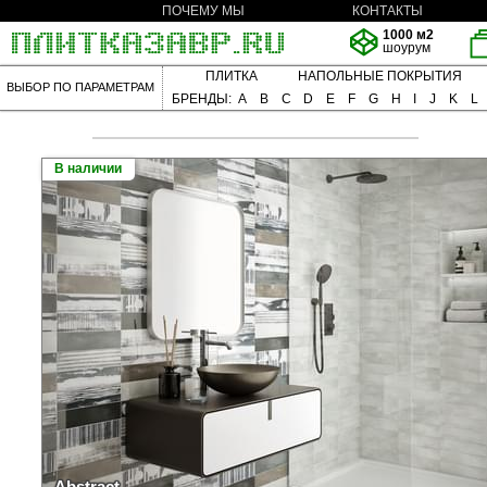
ПОЧЕМУ МЫ
КОНТАКТЫ
1000 м2
шоурум
ПЛИТКА
НАПОЛЬНЫЕ ПОКРЫТИЯ
ВЫБОР ПО ПАРАМЕТРАМ
БРЕНДЫ:
A
B
C
D
E
F
G
H
I
J
K
L
В наличии
Abstract