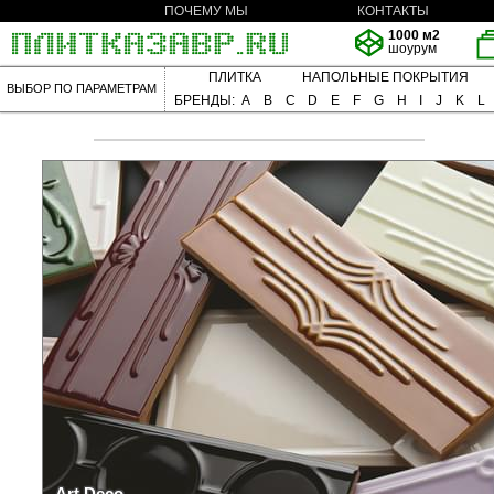
ПОЧЕМУ МЫ
КОНТАКТЫ
1000 м2
шоурум
ПЛИТКА
НАПОЛЬНЫЕ ПОКРЫТИЯ
ВЫБОР ПО ПАРАМЕТРАМ
БРЕНДЫ:
A
B
C
D
E
F
G
H
I
J
K
L
Art Deco