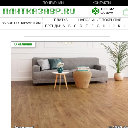
ПОЧЕМУ МЫ
КОНТАКТЫ
1000 м2
шоурум
ПЛИТКА
НАПОЛЬНЫЕ ПОКРЫТИЯ
ВЫБОР ПО ПАРАМЕТРАМ
БРЕНДЫ:
A
B
C
D
E
F
G
H
I
J
K
L
В наличии
1990
Avangard
от
р/м