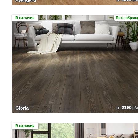
В наличии
Есть образ
2190
Gloria
от
р/м
В наличии