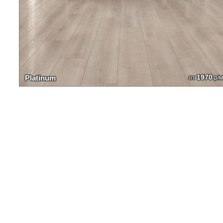
1970
Platinum
от
р/м