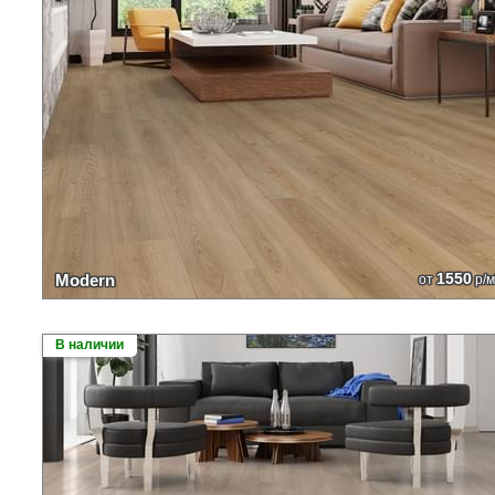
1550
Modern
от
р/м
В наличии