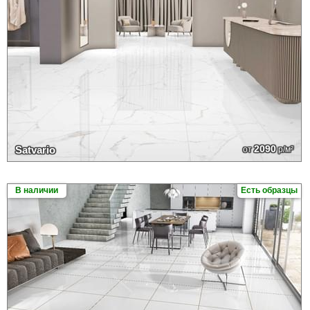
2090
Satvario
от
р/м²
В наличии
Есть образцы