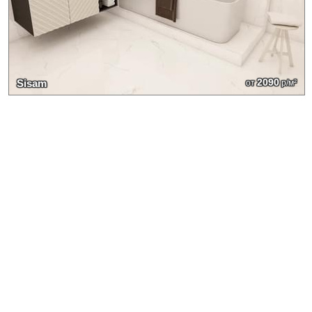
2090
Sisam
от
р/м²