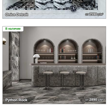
2590
Onice Detroit
от
р/м²
В наличии
2890
Python Rock
от
р/м²