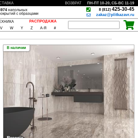
ПН-ПТ 10-20, СБ-ВС 11-19
СТАВКА
ВОЗВРАТ
425-30-45
8 (812)
4974
напольных
покрытий с образцами
zakaz@plitkazavr.ru
РАСПРОДАЖА
ЕХНИКА
V
W
Y
Z
А-Я
#
В наличии
Breccia