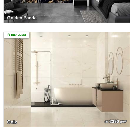
Golden Panda
В наличии
2390
Onix
от
р/м²