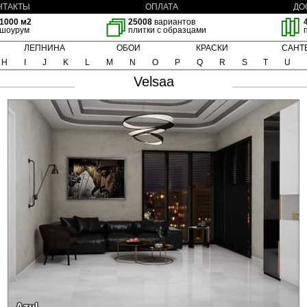
НТАКТЫ
ОПЛАТА
ДО
1000 м2
25008
вариантов
шоурум
плитки с образцами
ЛЕПНИНА
ОБОИ
КРАСКИ
САНТ
H
I
J
K
L
M
N
O
P
Q
R
S
T
U
Velsaa
Azul