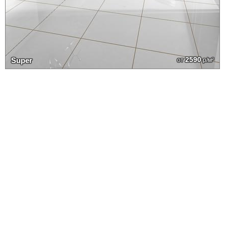
2590
Super
от
р/м²