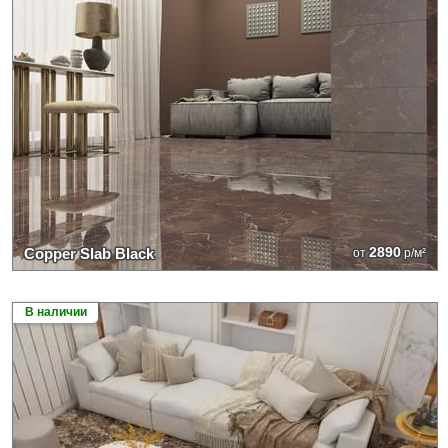
2890
Copper Slab Black
от
р/м²
В наличии