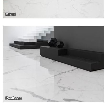
Miami
Pantheon