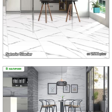
2590
Saturio Glacier
от
р/шт
В наличии