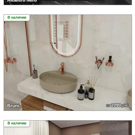
В наличии
2090
Bruni
от
р/м²
В наличии