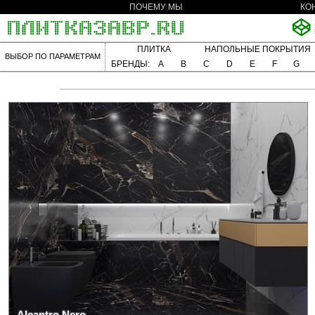
ПОЧЕМУ МЫ
КО
ПЛИТКА
НАПОЛЬНЫЕ ПОКРЫТИЯ
ВЫБОР ПО ПАРАМЕТРАМ
БРЕНДЫ:
A
B
C
D
E
F
G
Alcantro Nero