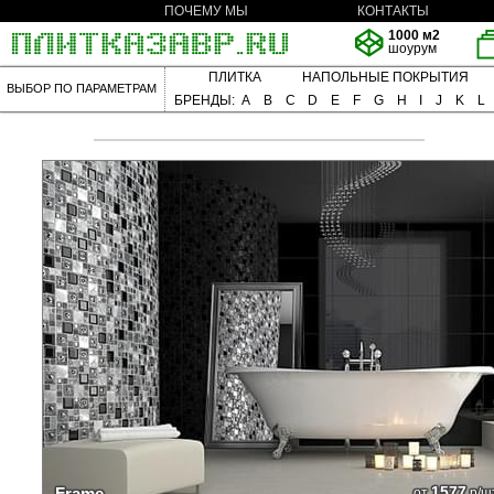
ПОЧЕМУ МЫ
КОНТАКТЫ
1000 м2
шоурум
ПЛИТКА
НАПОЛЬНЫЕ ПОКРЫТИЯ
ВЫБОР ПО ПАРАМЕТРАМ
БРЕНДЫ:
A
B
C
D
E
F
G
H
I
J
K
L
1577
Frame
от
р/ш