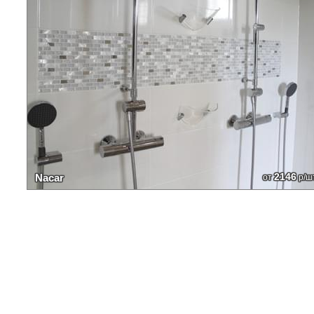
2146
Nacar
от
р/ш