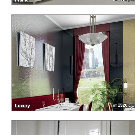
1320
Luxury
от
р/ш