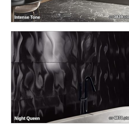
3839
Intense Tone
от
р/м
4871
Night Queen
от
р/м