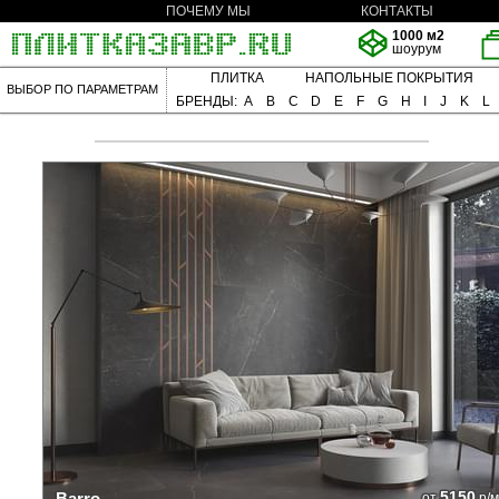
ПОЧЕМУ МЫ
КОНТАКТЫ
1000 м2
шоурум
ПЛИТКА
НАПОЛЬНЫЕ ПОКРЫТИЯ
ВЫБОР ПО ПАРАМЕТРАМ
БРЕНДЫ:
A
B
C
D
E
F
G
H
I
J
K
L
5150
Barro
от
р/м