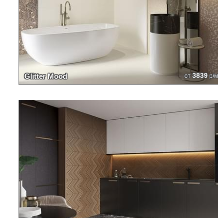
3839
Glitter Mood
от
р/м