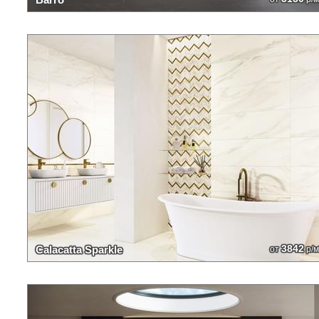
3842
Calacatta Sparkle
от
р/м