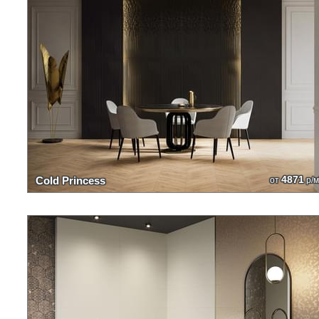
4871
Cold Princess
от
р/м