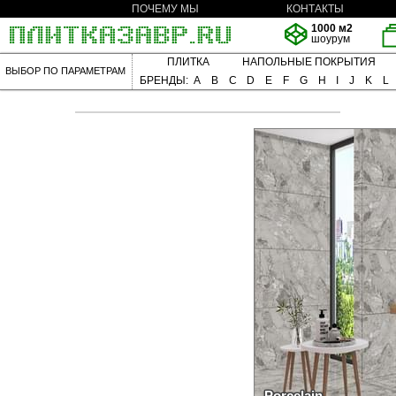
ПОЧЕМУ МЫ
КОНТАКТЫ
1000 м2
шоурум
ПЛИТКА
НАПОЛЬНЫЕ ПОКРЫТИЯ
ВЫБОР ПО ПАРАМЕТРАМ
БРЕНДЫ:
A
B
C
D
E
F
G
H
I
J
K
L
Porcelain