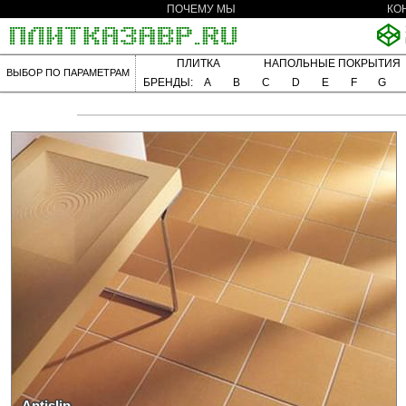
ПОЧЕМУ МЫ
КО
ПЛИТКА
НАПОЛЬНЫЕ ПОКРЫТИЯ
ВЫБОР ПО ПАРАМЕТРАМ
БРЕНДЫ:
A
B
C
D
E
F
G
Antislip