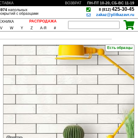
ПН-ПТ 10-20, СБ-ВС 11-19
СТАВКА
ВОЗВРАТ
425-30-45
8 (812)
4974
напольных
покрытий с образцами
zakaz@plitkazavr.ru
РАСПРОДАЖА
ЕХНИКА
V
W
Y
Z
А-Я
#
Есть образцы
Cosmo