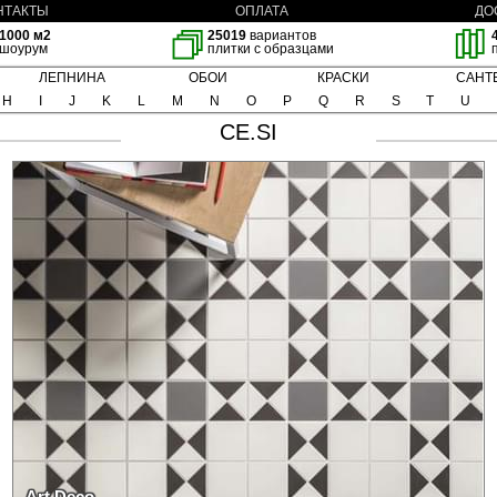
НТАКТЫ
ОПЛАТА
ДО
1000 м2
25019
вариантов
шоурум
плитки с образцами
ЛЕПНИНА
ОБОИ
КРАСКИ
САНТ
H
I
J
K
L
M
N
O
P
Q
R
S
T
U
CE.SI
Art Deco