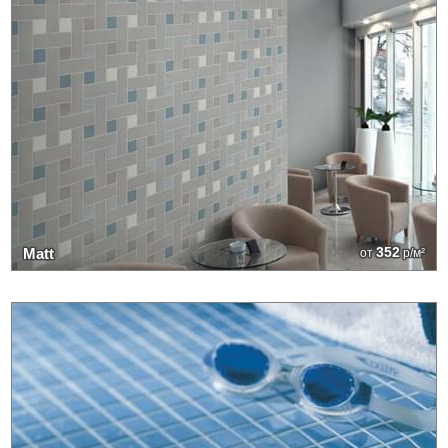
352
Matt
от
р/м²