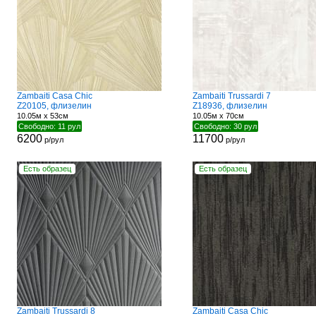
Zambaiti Casa Chic
Zambaiti Trussardi 7
Z20105, флизелин
Z18936, флизелин
10.05м x 53см
10.05м x 70см
Свободно: 11 рул
Свободно: 30 рул
6200
11700
р/рул
р/рул
Есть образец
Есть образец
Zambaiti Trussardi 8
Zambaiti Casa Chic