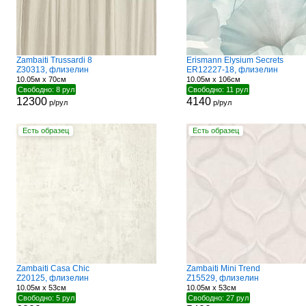
Zambaiti Trussardi 8
Erismann Elysium Secrets
Z30313, флизелин
ER12227-18, флизелин
10.05м x 70см
10.05м x 106см
Свободно: 8 рул
Свободно: 11 рул
12300
4140
р/рул
р/рул
Есть образец
Есть образец
Zambaiti Casa Chic
Zambaiti Mini Trend
Z20125, флизелин
Z15529, флизелин
10.05м x 53см
10.05м x 53см
Свободно: 5 рул
Свободно: 27 рул