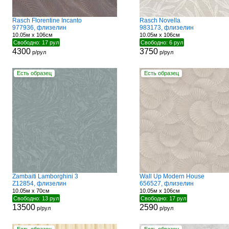
Rasch Florentine Incanto
Rasch Novella
977936, флизелин
983173, флизелин
10.05м x 106см
10.05м x 106см
Свободно: 17 рул
Свободно: 6 рул
4300
3750
р/рул
р/рул
Есть образец
Есть образец
Zambaiti Lamborghini 3
Wall Up Modern House
Z12854, флизелин
656527, флизелин
10.05м x 70см
10.05м x 106см
Свободно: 13 рул
Свободно: 17 рул
13500
2590
р/рул
р/рул