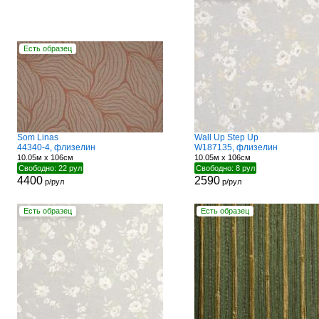
Есть образец
Som Linas
Wall Up Step Up
44340-4, флизелин
W187135, флизелин
10.05м x 106см
10.05м x 106см
Свободно: 22 рул
Свободно: 8 рул
4400
2590
р/рул
р/рул
Есть образец
Есть образец