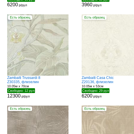
6200
3960
р/рул
р/рул
Есть образец
Есть образец
Zambaiti Trussardi 8
Zambaiti Casa Chic
Z30335, флизелин
Z20136, флизелин
10.05м x 70см
10.05м x 53см
Свободно: 12 рул
Свободно: 29 рул
12300
6200
р/рул
р/рул
Есть образец
Есть образец