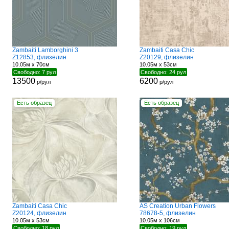
Zambaiti Lamborghini 3
Zambaiti Casa Chic
Z12853, флизелин
Z20129, флизелин
10.05м x 70см
10.05м x 53см
Свободно: 7 рул
Свободно: 24 рул
13500
6200
р/рул
р/рул
Есть образец
Есть образец
Zambaiti Casa Chic
AS Creation Urban Flowers
Z20124, флизелин
78678-5, флизелин
10.05м x 53см
10.05м x 106см
Свободно: 18 рул
Свободно: 19 рул