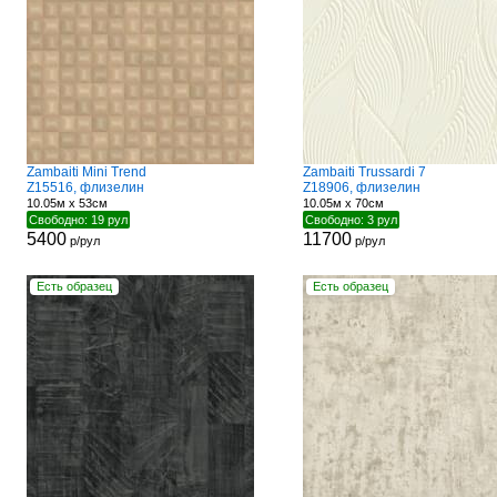
Zambaiti Mini Trend
Zambaiti Trussardi 7
Z15516, флизелин
Z18906, флизелин
10.05м x 53см
10.05м x 70см
Свободно: 19 рул
Свободно: 3 рул
5400
11700
р/рул
р/рул
Есть образец
Есть образец