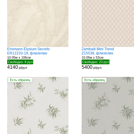
Erismann Elysium Secrets
Zambaiti Mini Trend
ER12233-19, флизелин
Z15538, флизелин
10.05м x 106см
10.05м x 53см
Свободно: 8 рул
Свободно: 23 рул
4140
5400
р/рул
р/рул
Есть образец
Есть образец