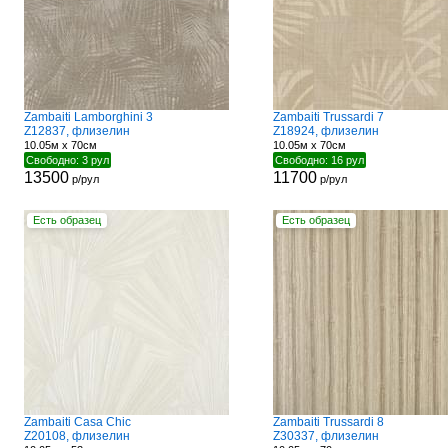
Zambaiti Lamborghini 3
Zambaiti Trussardi 7
Z12837, флизелин
Z18924, флизелин
10.05м x 70см
10.05м x 70см
Свободно: 3 рул
Свободно: 16 рул
13500
11700
р/рул
р/рул
Есть образец
Есть образец
Zambaiti Casa Chic
Zambaiti Trussardi 8
Z20108, флизелин
Z30337, флизелин