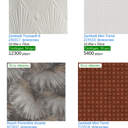
Zambaiti Trussardi 8
Zambaiti Mini Trend
Z30317, флизелин
Z15510, флизелин
10.05м x 70см
10.05м x 53см
Свободно: 54 рул
Свободно: 26 рул
12300
5400
р/рул
р/рул
Есть образец
Есть образец
Rasch Florentine Incanto
Zambaiti Mini Trend
977837, флизелин
Z15518, флизелин