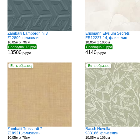
Zambaiti Lamborghini 3
Erismann Elysium Secrets
Z12809, флизелин
ER12227-14, флизелин
10.05м x 70см
10.05м x 106см
Свободно: 13 рул
Свободно: 9 рул
13500
4140
р/рул
р/рул
Есть образец
Есть образец
Zambaiti Trussardi 7
Rasch Novella
Z18921, флизелин
983166, флизелин
10.05м x 70см
10.05м x 106см