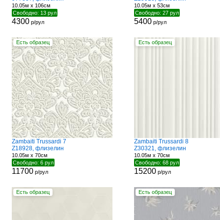
10.05м x 106см
10.05м x 53см
Свободно: 13 рул
Свободно: 27 рул
4300
5400
р/рул
р/рул
Есть образец
Есть образец
Zambaiti Trussardi 7
Zambaiti Trussardi 8
Z18928, флизелин
Z30321, флизелин
10.05м x 70см
10.05м x 70см
Свободно: 6 рул
Свободно: 68 рул
11700
15200
р/рул
р/рул
Есть образец
Есть образец