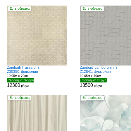
Есть образец
Есть образец
Zambaiti Trussardi 8
Zambaiti Lamborghini 3
Z30350, флизелин
Z12841, флизелин
10.05м x 70см
10.05м x 70см
Свободно: 32 рул
Свободно: 11 рул
12300
13500
р/рул
р/рул
Есть образец
Есть образец