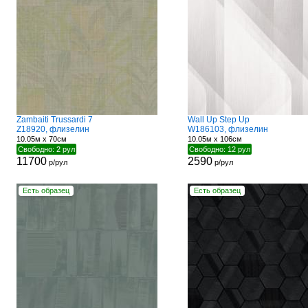
Zambaiti Trussardi 7
Wall Up Step Up
Z18920, флизелин
W186103, флизелин
10.05м x 70см
10.05м x 106см
Свободно: 2 рул
Свободно: 12 рул
11700
2590
р/рул
р/рул
Есть образец
Есть образец