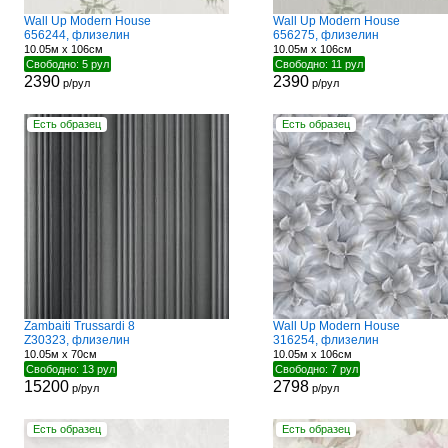
Wall Up Modern House
Wall Up Modern House
656244, флизелин
656275, флизелин
10.05м x 106см
10.05м x 106см
Свободно: 5 рул
Свободно: 11 рул
2390
2390
р/рул
р/рул
Есть образец
Есть образец
Zambaiti Trussardi 8
Wall Up Modern House
Z30323, флизелин
316254, флизелин
10.05м x 70см
10.05м x 106см
Свободно: 13 рул
Свободно: 7 рул
15200
2798
р/рул
р/рул
Есть образец
Есть образец