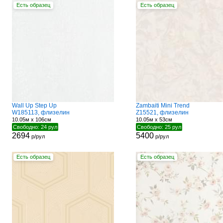
Есть образец
Есть образец
Wall Up Step Up
Zambaiti Mini Trend
W185113, флизелин
Z15521, флизелин
10.05м x 106см
10.05м x 53см
Свободно: 24 рул
Свободно: 25 рул
2694
5400
р/рул
р/рул
Есть образец
Есть образец