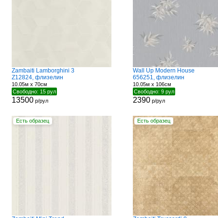
Zambaiti Lamborghini 3
Wall Up Modern House
Z12824, флизелин
656251, флизелин
10.05м x 70см
10.05м x 106см
Свободно: 15 рул
Свободно: 9 рул
13500
2390
р/рул
р/рул
Есть образец
Есть образец