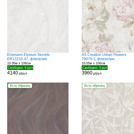
Erismann Elysium Secrets
AS Creation Urban Flowers
ER12233-47, флизелин
79070-1, флизелин
10.05м x 106см
10.05м x 106см
Свободно: 9 рул
Свободно: 3 рул
4140
3960
р/рул
р/рул
Есть образец
Есть образец