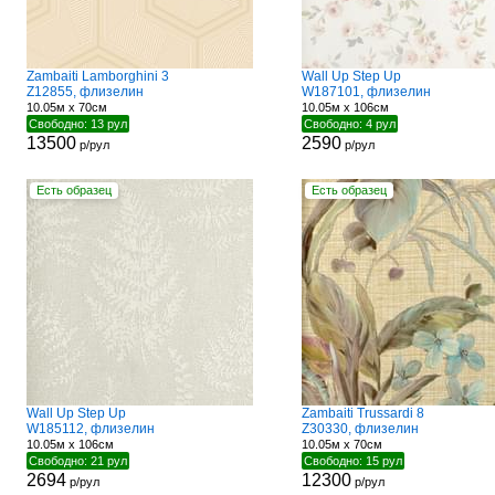
Zambaiti Lamborghini 3
Wall Up Step Up
Z12855, флизелин
W187101, флизелин
10.05м x 70см
10.05м x 106см
Свободно: 13 рул
Свободно: 4 рул
13500
2590
р/рул
р/рул
Есть образец
Есть образец
Wall Up Step Up
Zambaiti Trussardi 8
W185112, флизелин
Z30330, флизелин
10.05м x 106см
10.05м x 70см
Свободно: 21 рул
Свободно: 15 рул
2694
12300
р/рул
р/рул