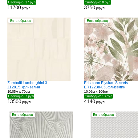
Свободно: 17 рул
Свободно: 8 рул
11700
3750
р/рул
р/рул
Есть образец
Есть образец
Zambaiti Lamborghini 3
Erismann Elysium Secrets
Z12815, флизелин
ER12238-05, флизелин
10.05м x 70см
10.05м x 106см
Свободно: 7 рул
Свободно: 13 рул
13500
4140
р/рул
р/рул
Есть образец
Есть образец