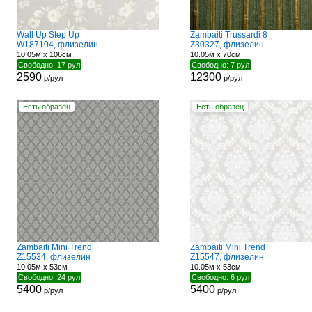
Wall Up Step Up
Zambaiti Trussardi 8
W187104, флизелин
Z30327, флизелин
10.05м x 106см
10.05м x 70см
Свободно: 17 рул
Свободно: 7 рул
2590
12300
р/рул
р/рул
Есть образец
Есть образец
Zambaiti Mini Trend
Zambaiti Mini Trend
Z15534, флизелин
Z15547, флизелин
10.05м x 53см
10.05м x 53см
Свободно: 24 рул
Свободно: 6 рул
5400
5400
р/рул
р/рул