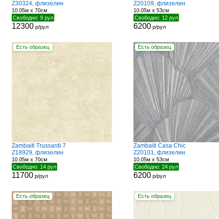
Z30324, флизелин
Z20109, флизелин
10.05м x 70см
10.05м x 53см
Свободно: 9 рул
Свободно: 12 рул
12300
6200
р/рул
р/рул
Есть образец
Есть образец
Zambaiti Trussardi 7
Zambaiti Casa Chic
Z18929, флизелин
Z20101, флизелин
10.05м x 70см
10.05м x 53см
Свободно: 14 рул
Свободно: 24 рул
11700
6200
р/рул
р/рул
Есть образец
Есть образец