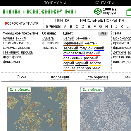
ПОЧЕМУ МЫ
КОНТАКТЫ
1000 м2
шоурум
ПЛИТКА
НАПОЛЬНЫЕ ПОКРЫТИЯ
СБРОСИТЬ ФИЛЬТР
БРЕНДЫ:
A
B
C
D
E
F
G
H
I
J
K
L
Финишное покрытие:
Основа:
Цвет:
или
Тема:
бумага
винил
бумага
белый
бежевый
моноколо
текстиль
сизаль
флизелин
орнамент
коричневый
желтый
соломка
дерево
текстиль
французс
зеленый
голубой
синий
стеклярус
пробка
детские
а
фиолетовый
красный
джут
флок
клетка
ко
оранжевый
розовый
флизелин
винтаж
ло
серый
черный
золото
бронза
серебро
микс
Коллекции
Есть образец
Цен
Есть образец
Есть образец