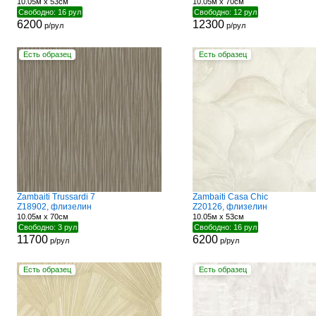
10.05м x 53см
10.05м x 70см
Свободно: 16 рул
Свободно: 12 рул
6200
12300
р/рул
р/рул
Есть образец
Есть образец
Zambaiti Trussardi 7
Zambaiti Casa Chic
Z18902, флизелин
Z20126, флизелин
10.05м x 70см
10.05м x 53см
Свободно: 3 рул
Свободно: 16 рул
11700
6200
р/рул
р/рул
Есть образец
Есть образец