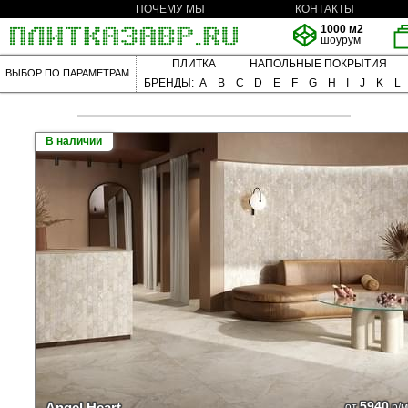
ПОЧЕМУ МЫ
КОНТАКТЫ
1000 м2
шоурум
ПЛИТКА
НАПОЛЬНЫЕ ПОКРЫТИЯ
ВЫБОР ПО ПАРАМЕТРАМ
БРЕНДЫ:
A
B
C
D
E
F
G
H
I
J
K
L
В наличии
5940
Angel Heart
от
р/м