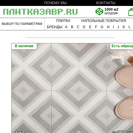
ПОЧЕМУ МЫ
КОНТАКТЫ
1000 м2
шоурум
ПЛИТКА
НАПОЛЬНЫЕ ПОКРЫТИЯ
ВЫБОР ПО ПАРАМЕТРАМ
БРЕНДЫ:
A
B
C
D
E
F
G
H
I
J
K
L
В наличии
Есть образ
3600
Artisan
от
р/м