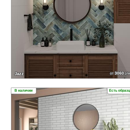
3060
Jazz
от
р/м
В наличии
Есть образ