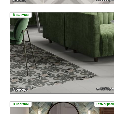
В наличии
3240
Concept
от
р/м
В наличии
Есть образ