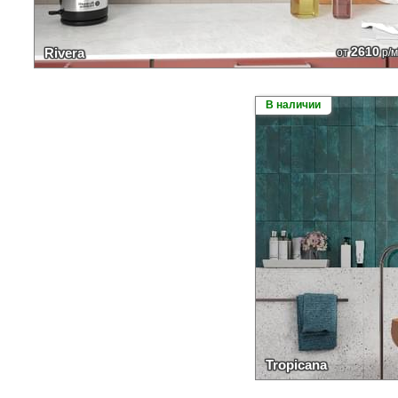
2610
Rivera
от
р/м
В наличии
Tropicana