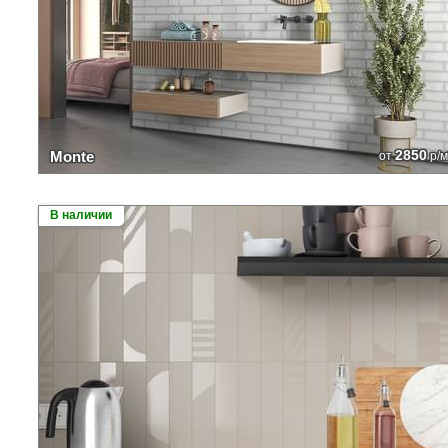
2850
Monte
от
р/м
В наличии