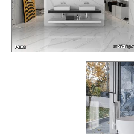
2733
Pune
от
р/м