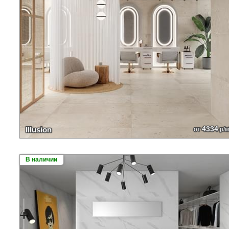
4334
Illusion
от
р/м
В наличии