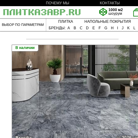
ПОЧЕМУ МЫ
КОНТАКТЫ
1000 м2
шоурум
ПЛИТКА
НАПОЛЬНЫЕ ПОКРЫТИЯ
ВЫБОР ПО ПАРАМЕТРАМ
БРЕНДЫ:
A
B
C
D
E
F
G
H
I
J
K
L
В наличии
3026
Brasilia
от
р/м