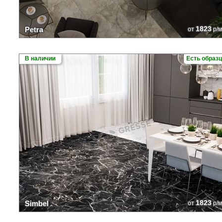
1823
Petra
от
р/м
В наличии
Есть образ
1823
Simbel
от
р/м