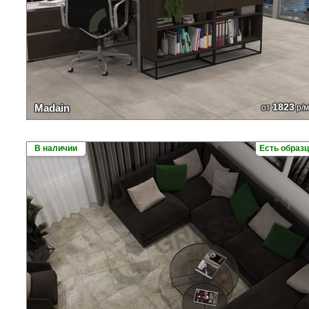
1823
Madain
от
р/м
В наличии
Есть образ