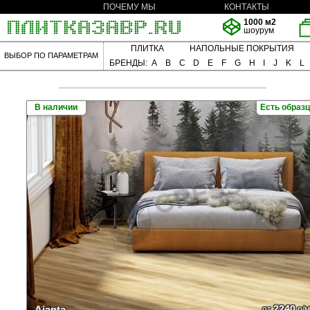
ПОЧЕМУ МЫ
КОНТАКТЫ
1000 м2
шоурум
ПЛИТКА
НАПОЛЬНЫЕ ПОКРЫТИЯ
ВЫБОР ПО ПАРАМЕТРАМ
БРЕНДЫ:
A
B
C
D
E
F
G
H
I
J
K
L
В наличии
Есть образ
2240
Ajanta
от
р/м