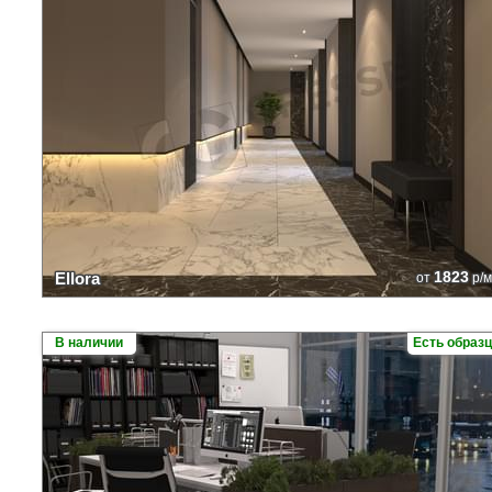
1823
Ellora
от
р/м
В наличии
Есть образ