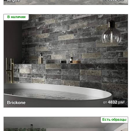
В наличии
4832
Brickone
от
р/м²
Есть образцы