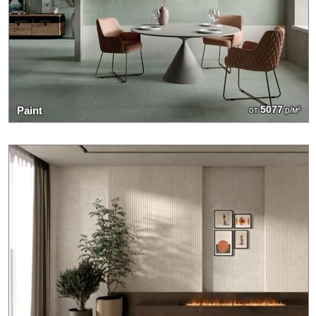
5077
Paint
от
р/м²