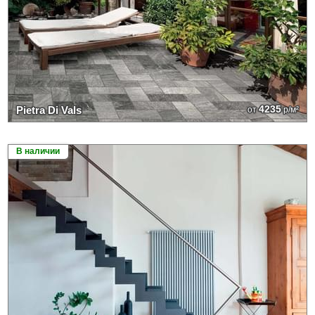
4235
Pietra Di Vals
от
р/м²
В наличии