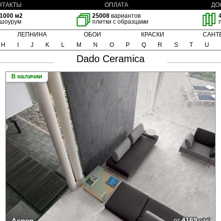
НТАКТЫ
ОПЛАТА
ДО
1000 м2
25008
вариантов
шоурум
плитки с образцами
ЛЕПНИНА
ОБОИ
КРАСКИ
САНТ
H
I
J
K
L
M
N
O
P
Q
R
S
T
U
Dado Ceramica
В наличии
4169
Aspen
от
р/м²