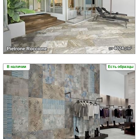
4024
Pietrone Roccione
от
р/м²
В наличии
Есть образцы