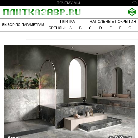
ПОЧЕМУ МЫ
КО
ПЛИТКА
НАПОЛЬНЫЕ ПОКРЫТИЯ
ВЫБОР ПО ПАРАМЕТРАМ
БРЕНДЫ:
A
B
C
D
E
F
G
4352
Argos
от
р/м²