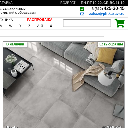
ПН-ПТ 10-20, СБ-ВС 11-19
СТАВКА
ВОЗВРАТ
425-30-45
8 (812)
4974
напольных
покрытий с образцами
zakaz@plitkazavr.ru
РАСПРОДАЖА
ЕХНИКА
V
W
Y
Z
А-Я
#
В наличии
Есть образцы
996
Basic
от
р/м²