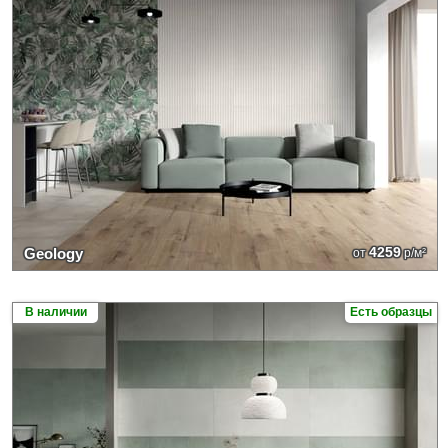
4259
Geology
от
р/м²
В наличии
Есть образцы