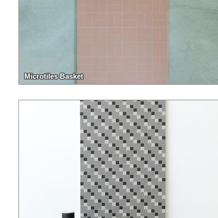
Microtiles Basket