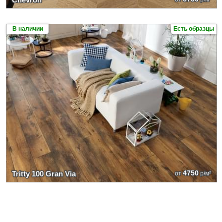
В наличии
Есть образцы
4750
Tritty 100 Gran Via
от
р/м²