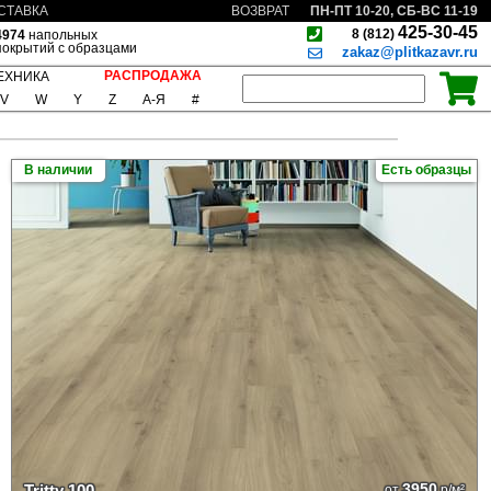
ПН-ПТ 10-20, СБ-ВС 11-19
СТАВКА
ВОЗВРАТ
425-30-45
8 (812)
4974
напольных
покрытий с образцами
zakaz@plitkazavr.ru
РАСПРОДАЖА
ЕХНИКА
V
W
Y
Z
А-Я
#
В наличии
Есть образцы
3950
Tritty 100
от
р/м²