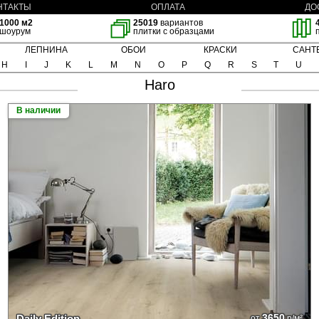
НТАКТЫ
ОПЛАТА
ДО
1000 м2
25019
вариантов
шоурум
плитки с образцами
ЛЕПНИНА
ОБОИ
КРАСКИ
САНТ
H
I
J
K
L
M
N
O
P
Q
R
S
T
U
Haro
В наличии
3650
Daily Edition
от
р/м²