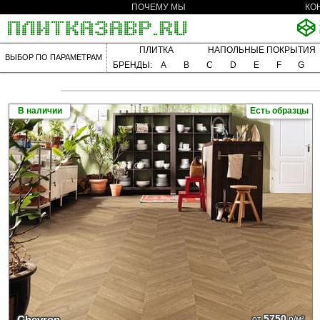
ПОЧЕМУ МЫ
КО
ПЛИТКА
НАПОЛЬНЫЕ ПОКРЫТИЯ
ВЫБОР ПО ПАРАМЕТРАМ
БРЕНДЫ:
A
B
C
D
E
F
G
В наличии
Есть образцы
5750
Chevron
от
р/м²