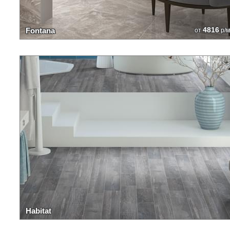
4816
Fontana
от
р/м
Habitat