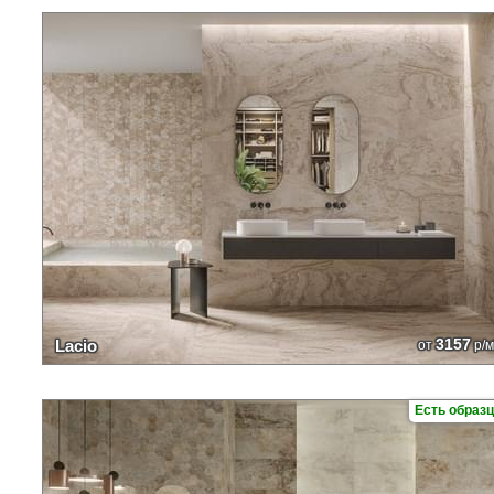
3157
Lacio
от
р/м
Есть образ