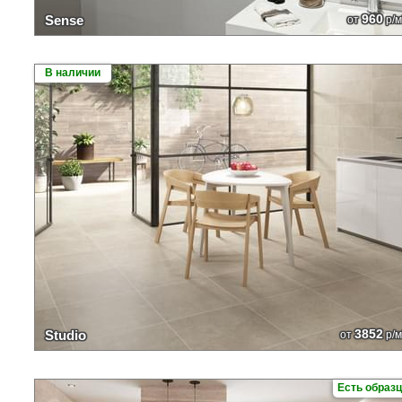
960
Sense
от
р/м
В наличии
3852
Studio
от
р/м
Есть образ