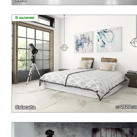
В наличии
2620
Calacatta
от
р/м