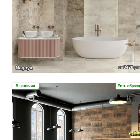
3478
Nagoya
от
р/м
В наличии
Есть образ