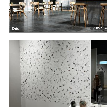
3657
Orion
от
р/м