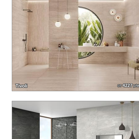
4227
Tivoli
от
р/м