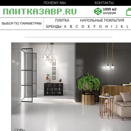
ПОЧЕМУ МЫ
КОНТАКТЫ
1000 м2
шоурум
ПЛИТКА
НАПОЛЬНЫЕ ПОКРЫТИЯ
ВЫБОР ПО ПАРАМЕТРАМ
БРЕНДЫ:
A
B
C
D
E
F
G
H
I
J
K
L
Akila