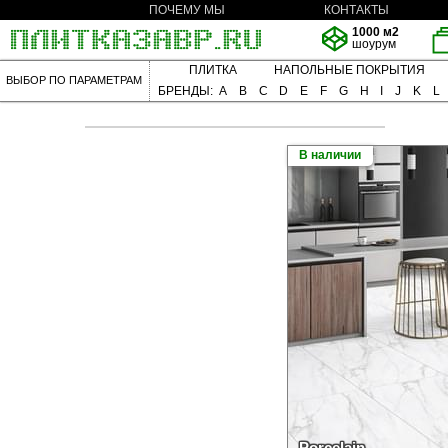
ПОЧЕМУ МЫ
КОНТАКТЫ
1000 м2
шоурум
ПЛИТКА
НАПОЛЬНЫЕ ПОКРЫТИЯ
ВЫБОР ПО ПАРАМЕТРАМ
БРЕНДЫ:
A
B
C
D
E
F
G
H
I
J
K
L
В наличии
Porcelain