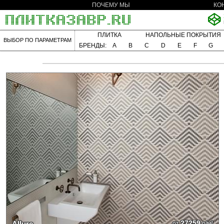
ПОЧЕМУ МЫ
КО
ПЛИТКА
НАПОЛЬНЫЕ ПОКРЫТИЯ
ВЫБОР ПО ПАРАМЕТРАМ
БРЕНДЫ:
A
B
C
D
E
F
G
27259
Allure
от
р/м²