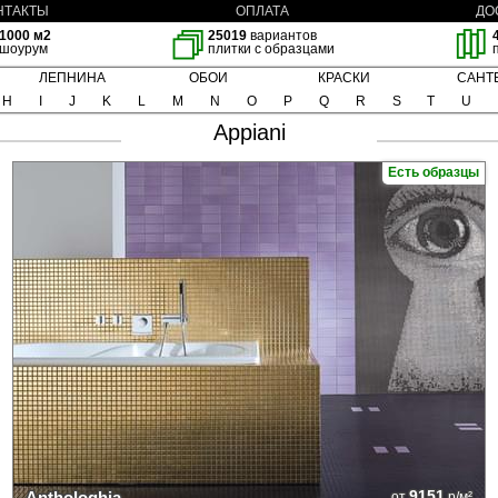
НТАКТЫ
ОПЛАТА
ДО
1000 м2
25019
вариантов
шоурум
плитки с образцами
ЛЕПНИНА
ОБОИ
КРАСКИ
САНТ
H
I
J
K
L
M
N
O
P
Q
R
S
T
U
Appiani
Есть образцы
9151
Anthologhia
от
р/м²