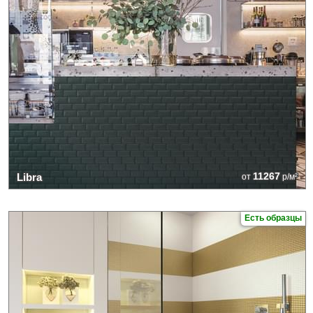
11267
Libra
от
р/м²
Есть образцы