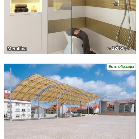
12850
Metallica
от
р/м²
Есть образцы