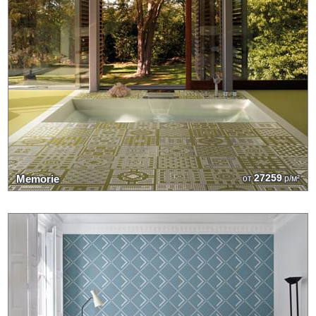
27259
Memorie
от
р/м²