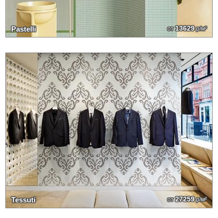
13629
Pastelli
от
р/м²
27259
Tessuti
от
р/м²