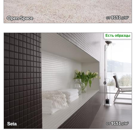
9151
Open Space
от
р/м²
Есть образцы
9151
Seta
от
р/м²