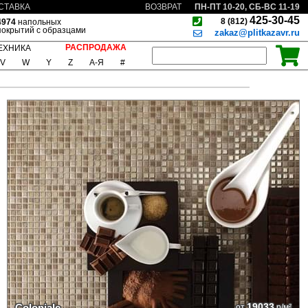
ПН-ПТ 10-20, СБ-ВС 11-19
СТАВКА
ВОЗВРАТ
425-30-45
8 (812)
4974
напольных
покрытий с образцами
zakaz@plitkazavr.ru
РАСПРОДАЖА
ЕХНИКА
V
W
Y
Z
А-Я
#
19033
Coloniale
от
р/м²