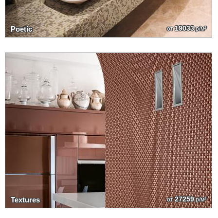
19033
Poetic
от
р/м²
27259
Textures
от
р/м²