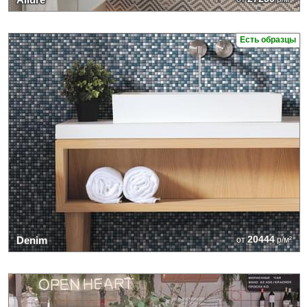
Есть образцы
20444
Denim
от
р/м²