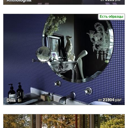
Есть образцы
21904
Diva
от
р/м²