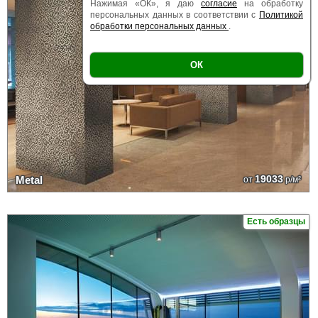
Нажимая «ОК», я даю
согласие
на обработку
персональных данных в соответствии с
Политикой
обработки персональных данных
.
ОК
19033
Metal
от
р/м²
Есть образцы