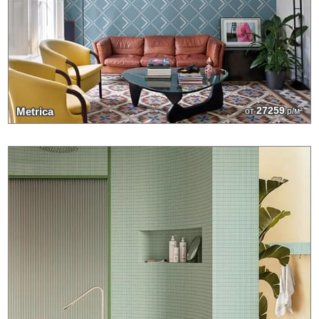
27259
Metrica
от
р/м²