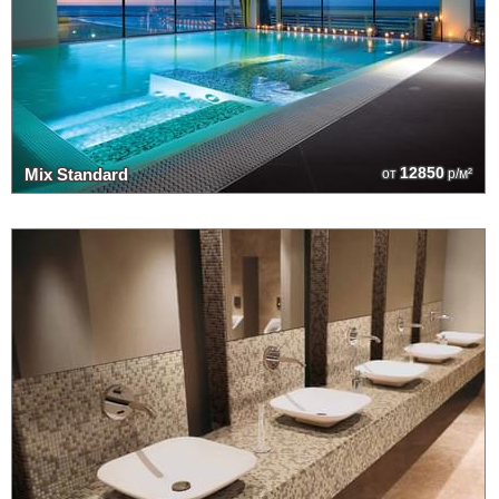
12850
Mix Standard
от
р/м²