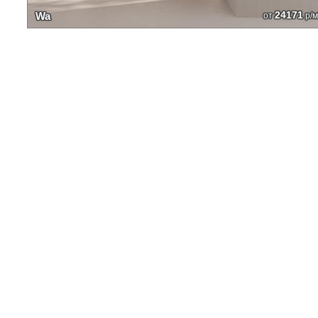
24171
Wa
от
р/м