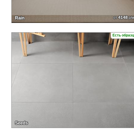
4148
Rain
от
р/м
Есть образ
Seeds