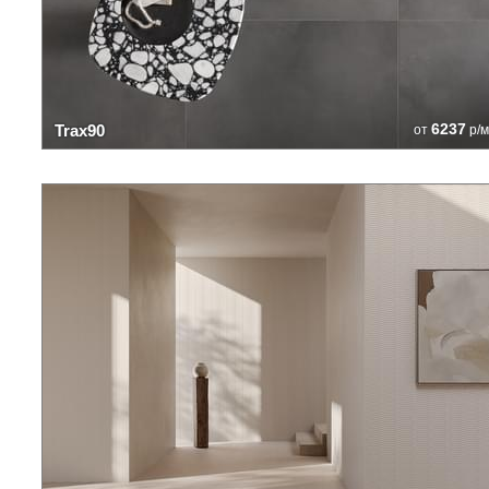
6237
Trax90
от
р/м