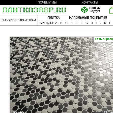
ПОЧЕМУ МЫ
КОНТАКТЫ
1000 м2
шоурум
ПЛИТКА
НАПОЛЬНЫЕ ПОКРЫТИЯ
ВЫБОР ПО ПАРАМЕТРАМ
БРЕНДЫ:
A
B
C
D
E
F
G
H
I
J
K
L
Есть образ
4476
Bonbon
от
р/м