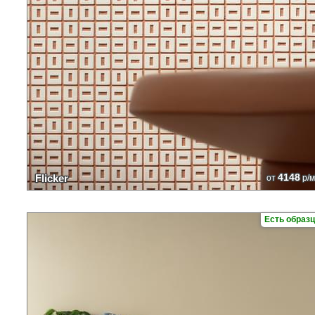
4148
Flicker
от
р/м
Есть образ