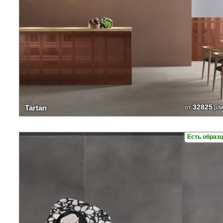
32825
Tartan
от
р/м
Есть образ