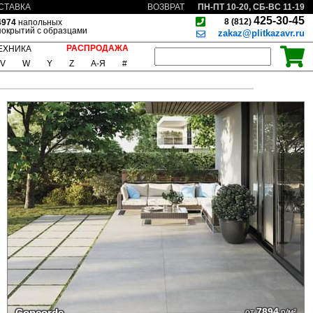
ПН-ПТ 10-20, СБ-ВС 11-19
СТАВКА
ВОЗВРАТ
425-30-45
8 (812)
4974
напольных
покрытий с образцами
zakaz@plitkazavr.ru
РАСПРОДАЖА
ЕХНИКА
V
W
Y
Z
А-Я
#
7894
Concorde
от
р/м²