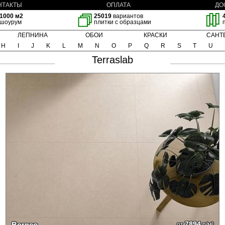
НТАКТЫ
ОПЛАТА
ДО
1000 м2
25019
вариантов
шоурум
плитки с образцами
ЛЕПНИНА
ОБОИ
КРАСКИ
САНТ
H
I
J
K
L
M
N
O
P
Q
R
S
T
U
Terraslab
7894
Borneo
от
р/м²