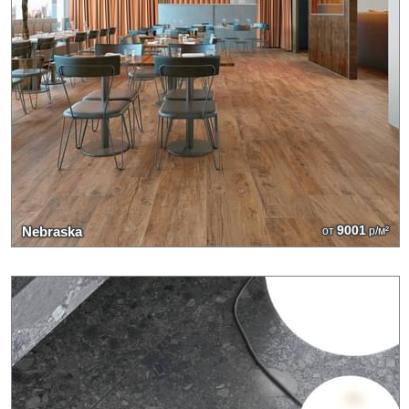
9001
Nebraska
от
р/м²