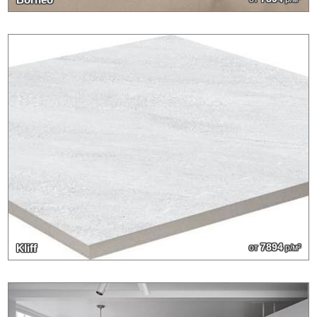
7894
Kliff
от
р/м²