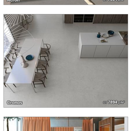
7894
Cronos
от
р/м²