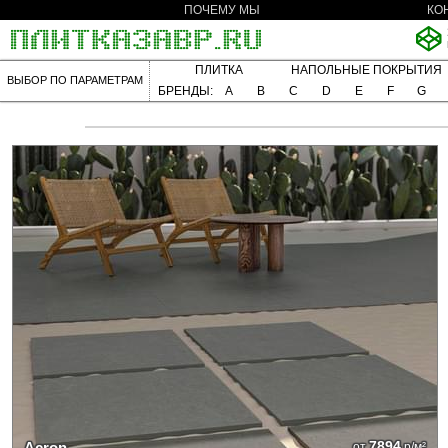
ПОЧЕМУ МЫ
КО
ПЛИТКА
НАПОЛЬНЫЕ ПОКРЫТИЯ
ВЫБОР ПО ПАРАМЕТРАМ
БРЕНДЫ:
A
B
C
D
E
F
G
7894
Acron
от
р/м²