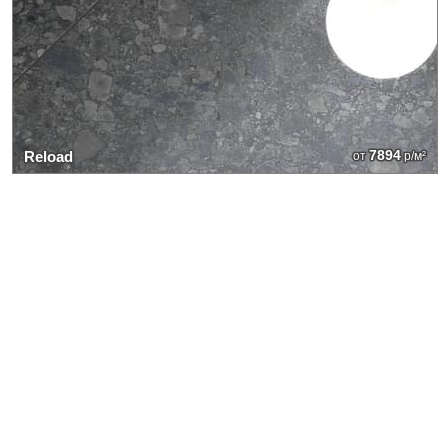
7894
Reload
от
р/м²