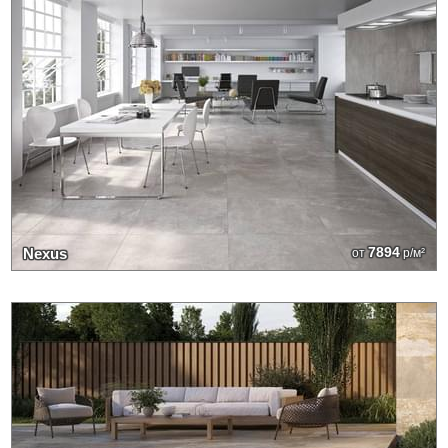
7894
Nexus
от
р/м²