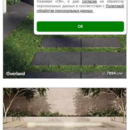
Нажимая «ОК», я даю
согласие
на обработку
персональных данных в соответствии с
Политикой
обработки персональных данных
.
ОК
7894
Overland
от
р/м²