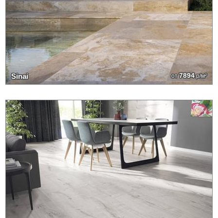
7894
Sinai
от
р/м²