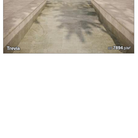
7894
Trevia
от
р/м²