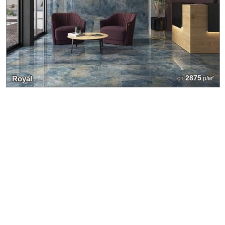
2875
Royal
от
р/м²