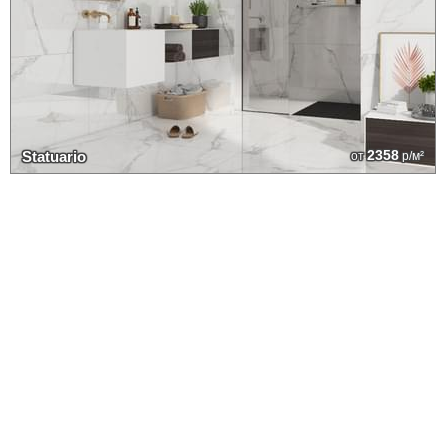
2358
Statuario
от
р/м²