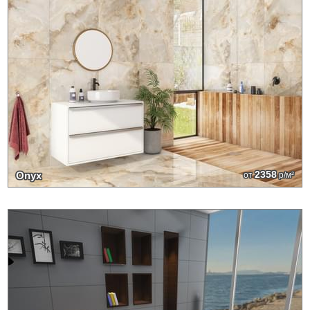
2358
Onyx
от
р/м²