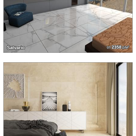
2358
Satvario
от
р/м²