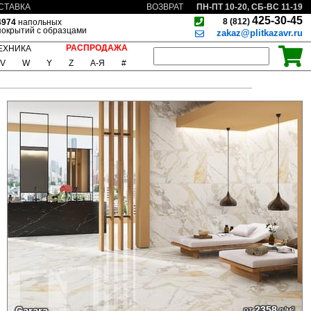
ПН-ПТ 10-20, СБ-ВС 11-19
СТАВКА
ВОЗВРАТ
425-30-45
8 (812)
4974
напольных
покрытий с образцами
zakaz@plitkazavr.ru
РАСПРОДАЖА
ЕХНИКА
V
W
Y
Z
А-Я
#
2358
Carara
от
р/м²