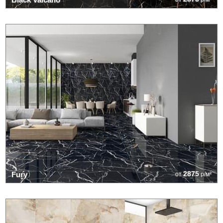
2875
Fury
от
р/м²