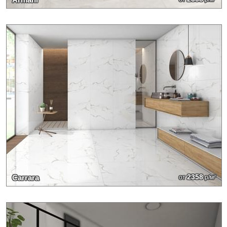
2358
Carrara
от
р/м²