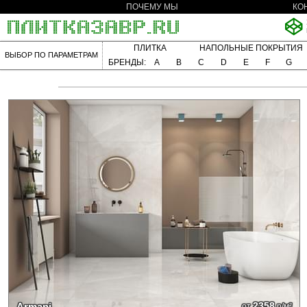
ПОЧЕМУ МЫ
КО
ПЛИТКА
НАПОЛЬНЫЕ ПОКРЫТИЯ
ВЫБОР ПО ПАРАМЕТРАМ
БРЕНДЫ:
A
B
C
D
E
F
G
2358
Armani
от
р/м²