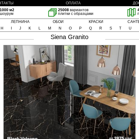
НТАКТЫ
ОПЛАТА
ДО
1000 м2
25008
вариантов
шоурум
плитки с образцами
ЛЕПНИНА
ОБОИ
КРАСКИ
САНТ
H
I
J
K
L
M
N
O
P
Q
R
S
T
U
Siena Granito
2875
Black Valcano
от
р/м²