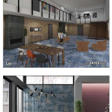
24703
Lio
от
р/шт