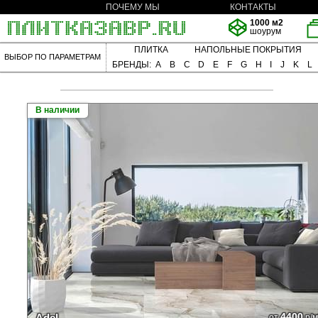
ПОЧЕМУ МЫ
КОНТАКТЫ
1000 м2
шоурум
ПЛИТКА
НАПОЛЬНЫЕ ПОКРЫТИЯ
ВЫБОР ПО ПАРАМЕТРАМ
БРЕНДЫ:
A
B
C
D
E
F
G
H
I
J
K
L
В наличии
4400
Adel
от
р/м