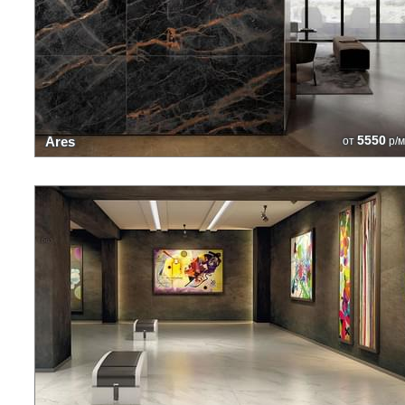
5550
Ares
от
р/м