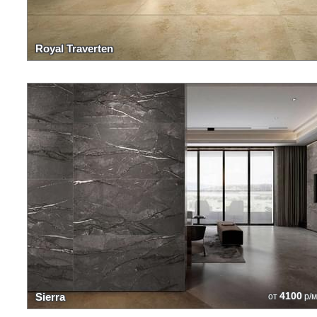
Royal Traverten
4100
Sierra
от
р/м