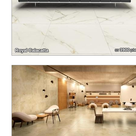
3900
Royal Calacatta
от
р/м