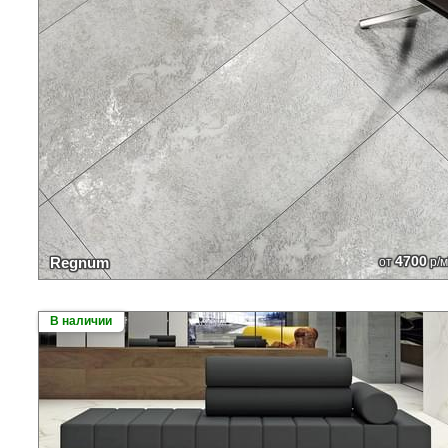
4700
Regnum
от
р/м
В наличии