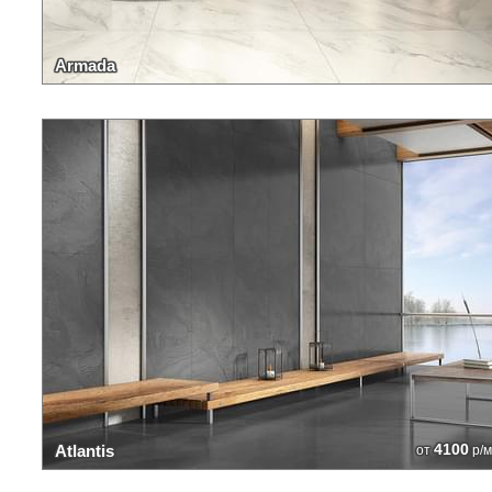
Armada
4100
Atlantis
от
р/м