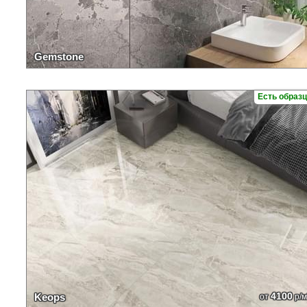
Gemstone
Есть образ
4100
Keops
от
р/м