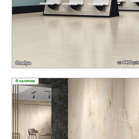
4400
Onelya
от
р/м
В наличии