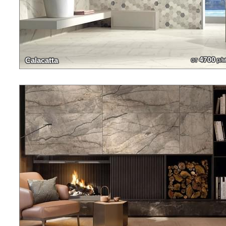
4700
Calacatta
от
р/м