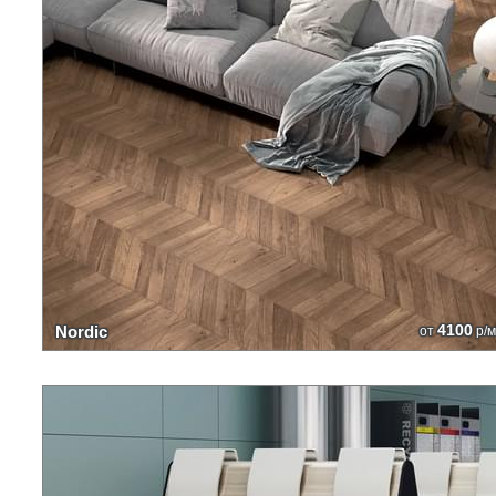
4100
Nordic
от
р/м