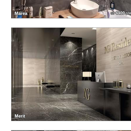
4400
Marea
от
р/м
Merit