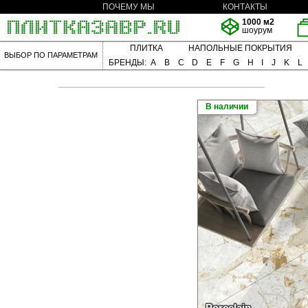
ПОЧЕМУ МЫ
КОНТАКТЫ
1000 м2
шоурум
ПЛИТКА
НАПОЛЬНЫЕ ПОКРЫТИЯ
ВЫБОР ПО ПАРАМЕТРАМ
БРЕНДЫ:
A
B
C
D
E
F
G
H
I
J
K
L
В наличии
Porcelain