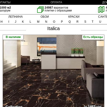
НТАКТЫ
ОПЛАТА
ДО
1000 м2
24987
вариантов
шоурум
плитки с образцами
ЛЕПНИНА
ОБОИ
КРАСКИ
САНТ
H
I
J
K
L
M
N
O
P
Q
R
S
T
U
Italica
В наличии
Есть образцы
1463
Collection
от
р/м²