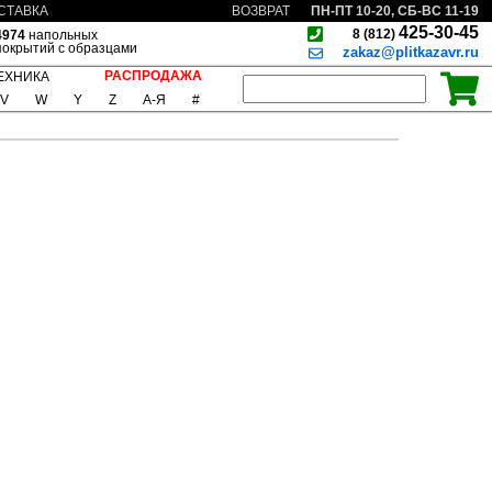
ПН-ПТ 10-20, СБ-ВС 11-19
СТАВКА
ВОЗВРАТ
425-30-45
8 (812)
4974
напольных
покрытий с образцами
zakaz@plitkazavr.ru
РАСПРОДАЖА
ЕХНИКА
V
W
Y
Z
А-Я
#