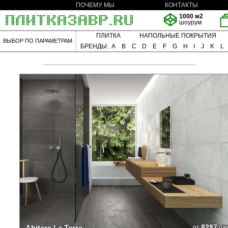
ПОЧЕМУ МЫ
КОНТАКТЫ
1000 м2
шоурум
ПЛИТКА
НАПОЛЬНЫЕ ПОКРЫТИЯ
ВЫБОР ПО ПАРАМЕТРАМ
БРЕНДЫ:
A
B
C
D
E
F
G
H
I
J
K
L
8287
Abitare La Terra
от
р/м