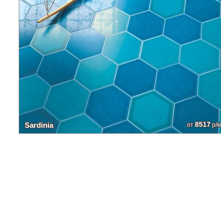
8517
Sardinia
от
р/м