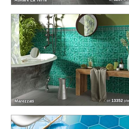
13352
Marezzati
от
р/м