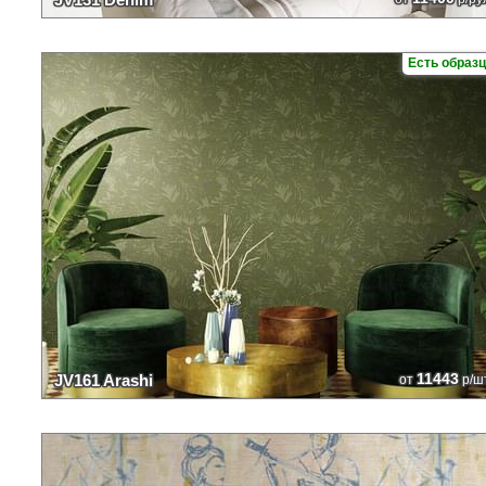
Есть образ
11443
JV161 Arashi
от
р/ш