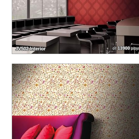
13900
JV502 Interior
от
р/ру