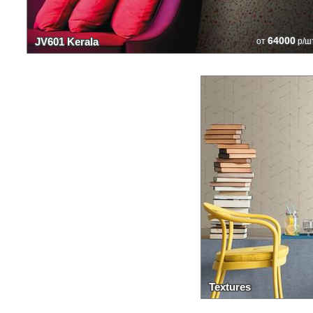
64000
JV601 Kerala
от
р/ш
Textures