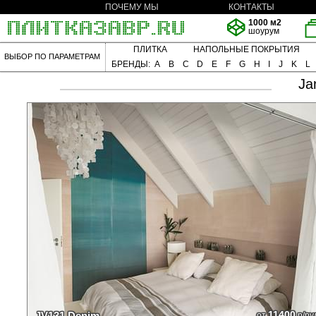
ПОЧЕМУ МЫ
КОНТАКТЫ
1000 м2
шоурум
ПЛИТКА
НАПОЛЬНЫЕ ПОКРЫТИЯ
ВЫБОР ПО ПАРАМЕТРАМ
БРЕНДЫ:
A
B
C
D
E
F
G
H
I
J
K
L
Ja
11400
JV131 Denim
от
р/ру