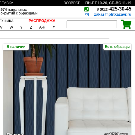
ПН-ПТ 10-20, СБ-ВС 11-19
СТАВКА
ВОЗВРАТ
425-30-45
8 (812)
4974
напольных
покрытий с образцами
zakaz@plitkazavr.ru
РАСПРОДАЖА
ЕХНИКА
V
W
Y
Z
А-Я
#
В наличии
Есть образцы
1700
Панели
от
р/шт