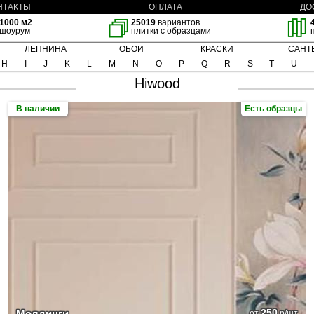
НТАКТЫ
ОПЛАТА
ДО
1000 м2
25019
вариантов
шоурум
плитки с образцами
ЛЕПНИНА
ОБОИ
КРАСКИ
САНТ
H
I
J
K
L
M
N
O
P
Q
R
S
T
U
Hiwood
В наличии
Есть образцы
250
Молдинги
от
р/шт