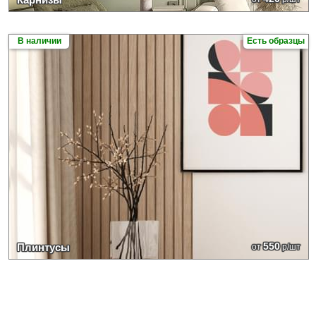
В наличии
Есть образцы
550
Плинтусы
от
р/шт