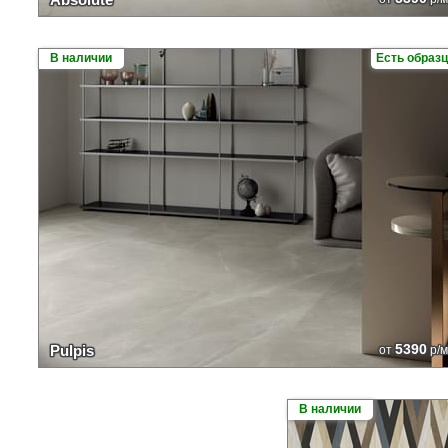
В наличии
Есть образ
5390
Pulpis
от
р/м
В наличии