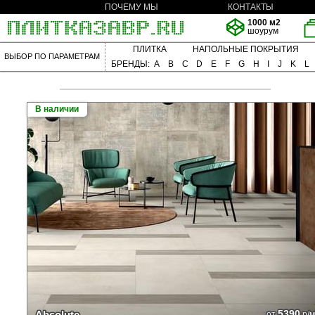
ПОЧЕМУ МЫ
КОНТАКТЫ
1000 м2
шоурум
ПЛИТКА
НАПОЛЬНЫЕ ПОКРЫТИЯ
ВЫБОР ПО ПАРАМЕТРАМ
БРЕНДЫ:
A
B
C
D
E
F
G
H
I
J
K
L
В наличии
5390
Absolute
от
р/м