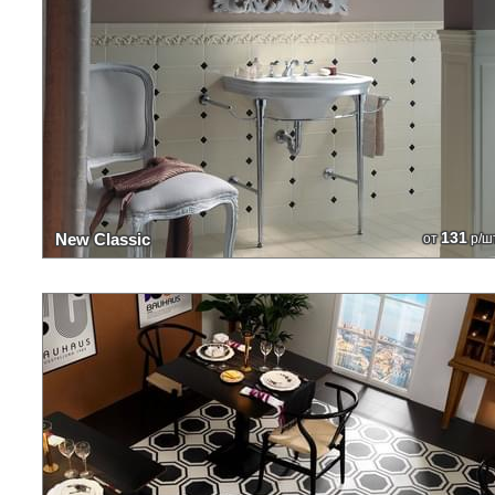
131
New Classic
от
р/ш