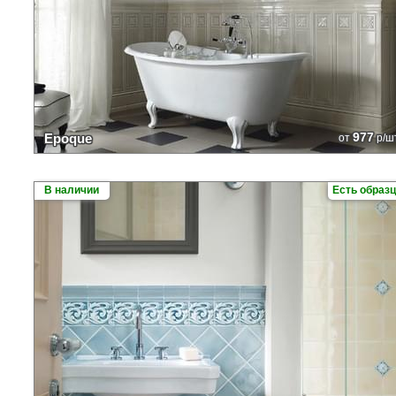
977
Epoque
от
р/ш
В наличии
Есть образ