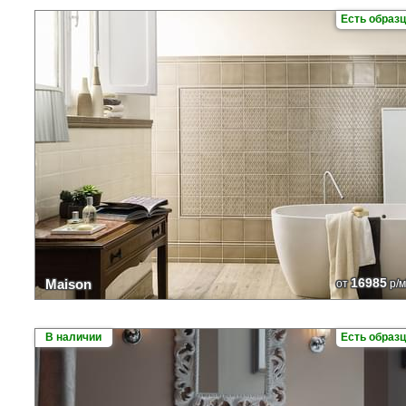
Есть образ
16985
Maison
от
р/м
В наличии
Есть образ