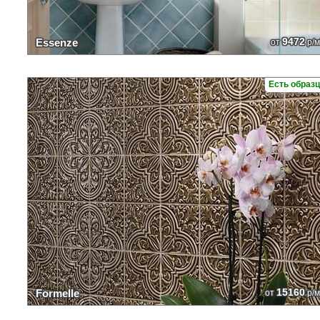
9472
Essenze
от
р/м
Есть образ
15160
Formelle
от
р/м