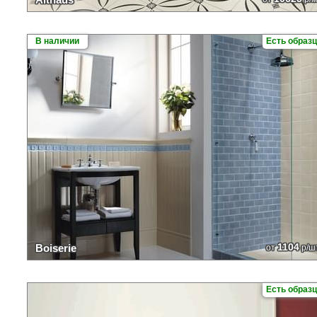
В наличии
Есть образ
1104
Boiserie
от
р/ш
Есть образ