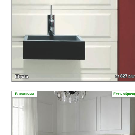
827
Electa
от
р/ш
В наличии
Есть образ