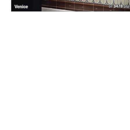
3478
Venice
от
р/ш