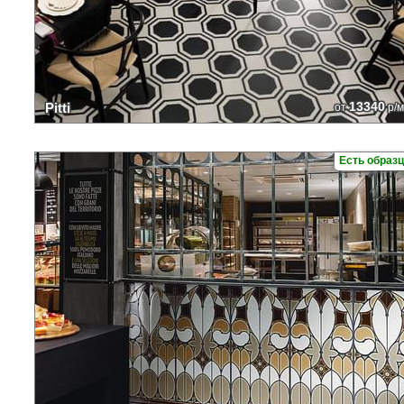
13340
Pitti
от
р/м
Есть образ