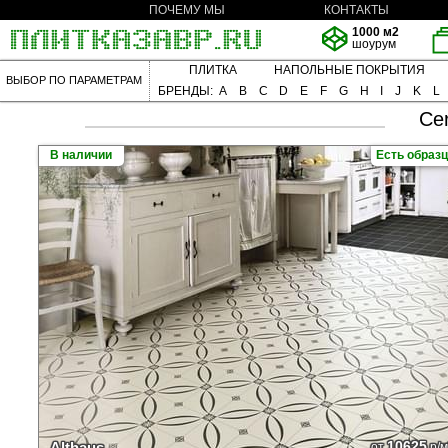
ПОЧЕМУ МЫ
КОНТАКТЫ
1000 м2
шоурум
ПЛИТКА
НАПОЛЬНЫЕ ПОКРЫТИЯ
ВЫБОР ПО ПАРАМЕТРАМ
БРЕНДЫ:
A
B
C
D
E
F
G
H
I
J
K
L
Ce
В наличии
Есть образ
10625
Althaus
от
р/м