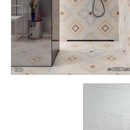
45288
Two
от
р/м