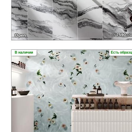
7590
Open
от
р/м
В наличии
Есть образ