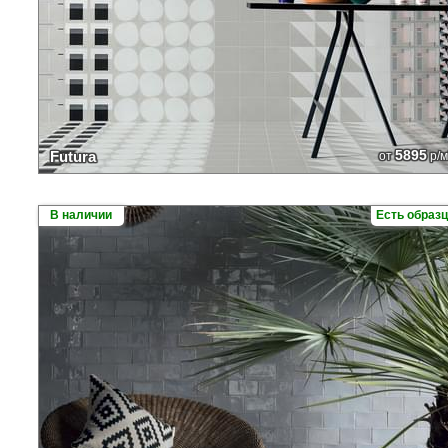
5895
Futura
от
р/м
В наличии
Есть образ