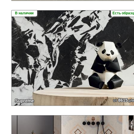
В наличии
Есть образ
8615
Supreme
от
р/м