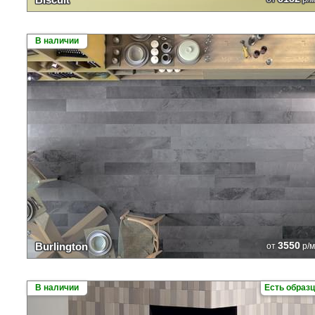
В наличии
3550
Burlington
от
р/м
В наличии
Есть образ