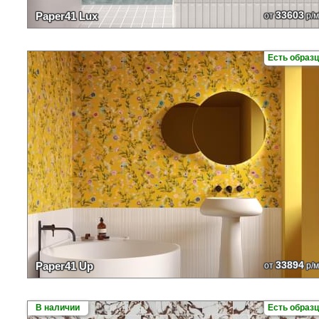
33603
Paper41 Lux
от
р/м
Есть образ
33894
Paper41 Up
от
р/м
В наличии
Есть образ