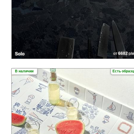
6682
Solo
от
р/м
В наличии
Есть образ