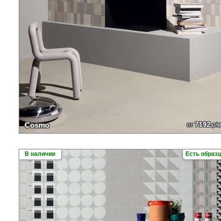
7192
Cosmo
от
р/м
В наличии
Есть образ