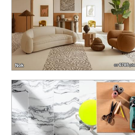
6785
Nok
от
р/м