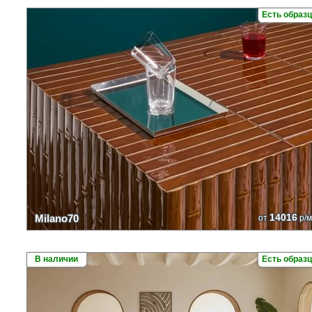
Есть образ
14016
Milano70
от
р/м
В наличии
Есть образ