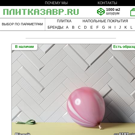
ПОЧЕМУ МЫ
КОНТАКТЫ
1000 м2
шоурум
ПЛИТКА
НАПОЛЬНЫЕ ПОКРЫТИЯ
ВЫБОР ПО ПАРАМЕТРАМ
БРЕНДЫ:
A
B
C
D
E
F
G
H
I
J
K
L
В наличии
Есть образ
6182
Biscuit
от
р/м