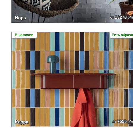
13276
Hops
от
р/м
В наличии
Есть образ
7555
Kappa
от
р/м