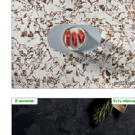
6861
Pulp
от
р/м
В наличии
Есть образ