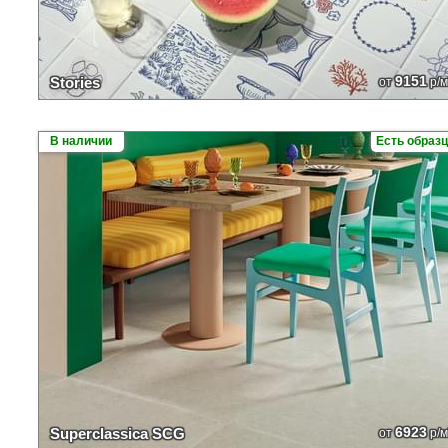
9151
Stories
от
р/м
В наличии
Есть образ
6923
Superclassica SCG
от
р/м