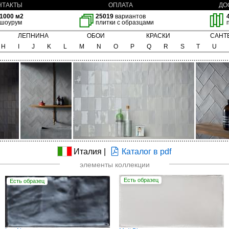
НТАКТЫ
ОПЛАТА
ДО
1000 м2
25019
вариантов
шоурум
плитки с образцами
ЛЕПНИНА
ОБОИ
КРАСКИ
САНТ
H
I
J
K
L
M
N
O
P
Q
R
S
T
U
Италия |
Каталог в pdf
элементы коллекции
Есть образец
Есть образец