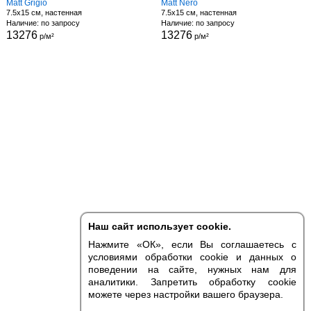
Matt Grigio
Matt Nero
7.5x15 см, настенная
7.5x15 см, настенная
Наличие: по запросу
Наличие: по запросу
13276
13276
р/м²
р/м²
Наш сайт использует cookie.
Нажмите «ОК», если Вы соглашаетесь с
условиями обработки cookie и данных о
поведении на сайте, нужных нам для
аналитики. Запретить обработку cookie
можете через настройки вашего браузера.