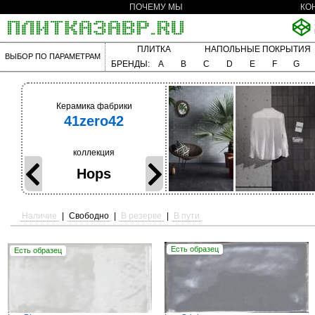
ПОЧЕМУ МЫ
КО
ПЛИТКА
НАПОЛЬНЫЕ ПОКРЫТИЯ
ВЫБОР ПО ПАРАМЕТРАМ
БРЕНДЫ:
A
B
C
D
E
F
G
Керамика фабрики
41zero42
коллекция
Hops
Наличие
|
Свободно
|
В резерве
|
В пути
Есть образец
Есть образец