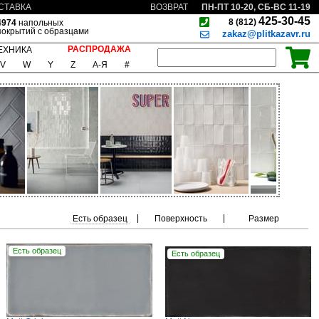
ПН-ПТ 10-20, СБ-ВС 11-19
СТАВКА
ВОЗВРАТ
425-30-45
8 (812)
4974
напольных
покрытий с образцами
zakaz@plitkazavr.ru
РАСПРОДАЖА
ЕХНИКА
V
W
Y
Z
А-Я
#
|
|
Есть образец
Поверхность
Размер
Есть образец
Есть образец