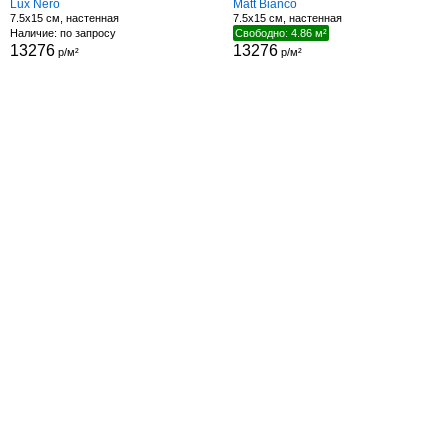
Lux Nero
Matt Bianco
7.5x15 см, настенная
7.5x15 см, настенная
Наличие: по запросу
Свободно: 4.86 м²
13276
13276
р/м²
р/м²