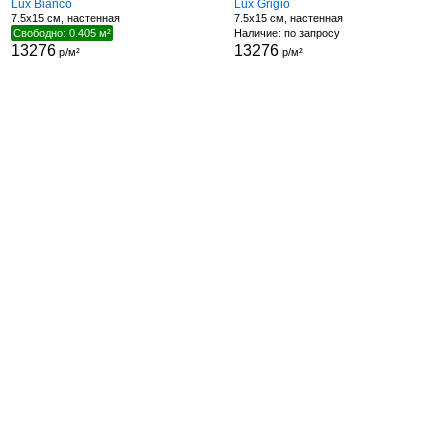
Lux Bianco
Lux Grigio
7.5x15 см, настенная
7.5x15 см, настенная
Свободно: 0.405 м²
Наличие: по запросу
13276
13276
р/м²
р/м²