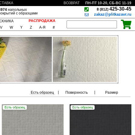
ПН-ПТ 10-20, СБ-ВС 11-19
СТАВКА
ВОЗВРАТ
425-30-45
8 (812)
4974
напольных
покрытий с образцами
zakaz@plitkazavr.ru
РАСПРОДАЖА
ЕХНИКА
V
W
Y
Z
А-Я
#
|
|
Есть образец
Поверхность
Размер
Есть образец
Есть образец