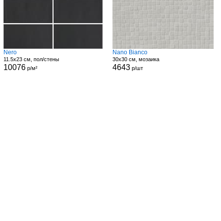
Nero
Nano Bianco
11.5x23 см, пол/стены
30x30 см, мозаика
10076
4643
р/м²
р/шт