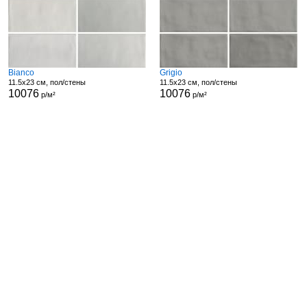
Bianco
Grigio
11.5x23 см, пол/стены
11.5x23 см, пол/стены
10076
10076
р/м²
р/м²