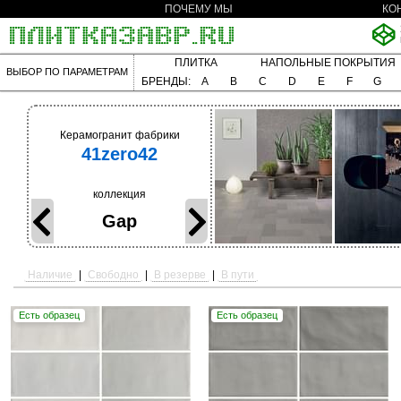
ПОЧЕМУ МЫ
КО
ПЛИТКА
НАПОЛЬНЫЕ ПОКРЫТИЯ
ВЫБОР ПО ПАРАМЕТРАМ
БРЕНДЫ:
A
B
C
D
E
F
G
Керамогранит фабрики
41zero42
коллекция
Gap
Наличие
|
Свободно
|
В резерве
|
В пути
Есть образец
Есть образец