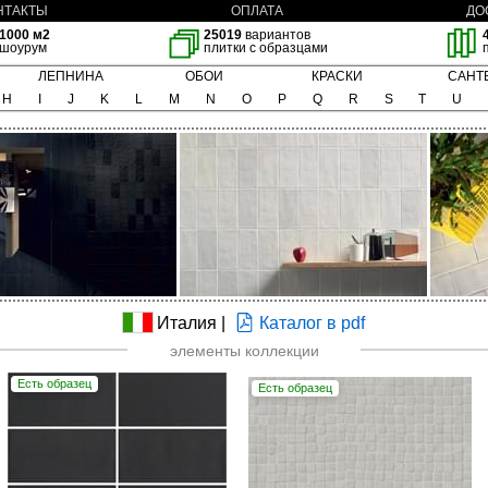
НТАКТЫ
ОПЛАТА
ДО
1000 м2
25019
вариантов
шоурум
плитки с образцами
ЛЕПНИНА
ОБОИ
КРАСКИ
САНТ
H
I
J
K
L
M
N
O
P
Q
R
S
T
U
Италия |
Каталог в pdf
элементы коллекции
Есть образец
Есть образец