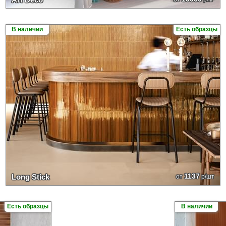
В наличии
Есть образцы
1137
Long Stick
от
р/шт
Есть образцы
В наличии