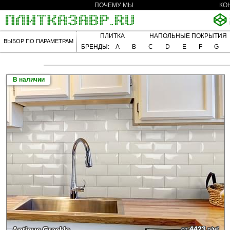
ПОЧЕМУ МЫ
КО
ПЛИТКА
НАПОЛЬНЫЕ ПОКРЫТИЯ
ВЫБОР ПО ПАРАМЕТРАМ
БРЕНДЫ:
A
B
C
D
E
F
G
В наличии
4423
Antique Crackle
от
р/м²