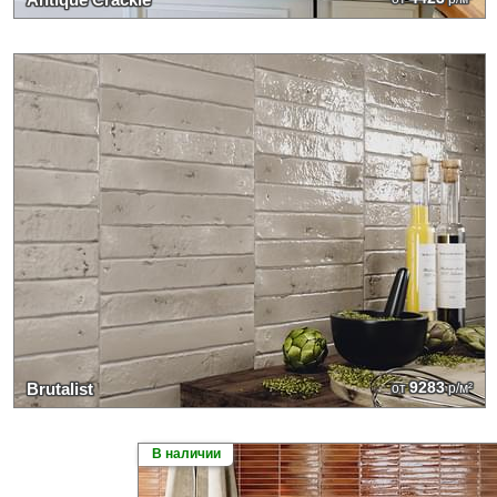
9283
Brutalist
от
р/м²
В наличии