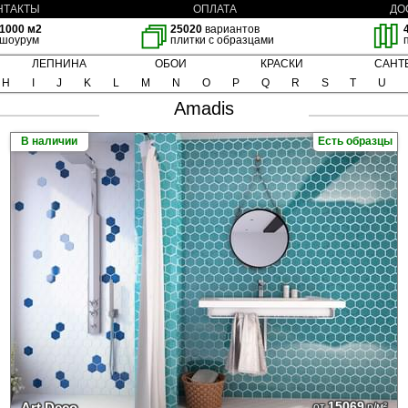
НТАКТЫ
ОПЛАТА
ДО
1000 м2
25020
вариантов
шоурум
плитки с образцами
ЛЕПНИНА
ОБОИ
КРАСКИ
САНТ
H
I
J
K
L
M
N
O
P
Q
R
S
T
U
Amadis
В наличии
Есть образцы
15069
Art Deco
от
р/м²