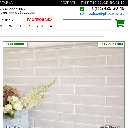
ПН-ПТ 10-20, СБ-ВС 11-19
СТАВКА
ВОЗВРАТ
425-30-45
8 (812)
4974
напольных
покрытий с образцами
zakaz@plitkazavr.ru
РАСПРОДАЖА
ЕХНИКА
V
W
Y
Z
А-Я
#
В наличии
Есть образцы
7182
Boston
от
р/м²