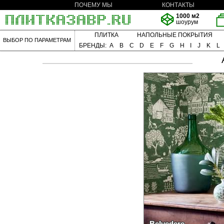
ПОЧЕМУ МЫ
КОНТАКТЫ
1000 м2
шоурум
ПЛИТКА
НАПОЛЬНЫЕ ПОКРЫТИЯ
ВЫБОР ПО ПАРАМЕТРАМ
БРЕНДЫ:
A
B
C
D
E
F
G
H
I
J
K
L
Belvedere