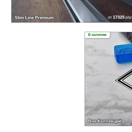
17325
Slim Line Premium
от
р/ш
В наличии
Вне Коллекций