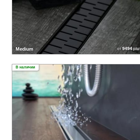
9494
Medium
от
р/ш
В наличии