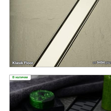
9494
Klasik Floor
от
р/ш
В наличии