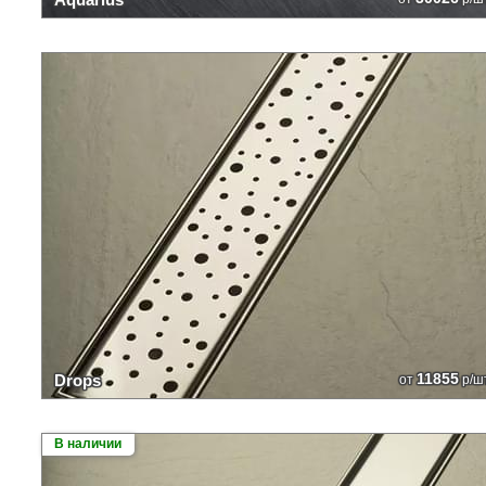
11855
Drops
от
р/ш
В наличии