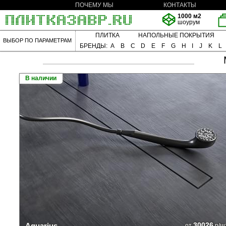
ПОЧЕМУ МЫ
КОНТАКТЫ
1000 м2
шоурум
ПЛИТКА
НАПОЛЬНЫЕ ПОКРЫТИЯ
ВЫБОР ПО ПАРАМЕТРАМ
БРЕНДЫ:
A
B
C
D
E
F
G
H
I
J
K
L
В наличии
30026
Aquarius
от
р/ш