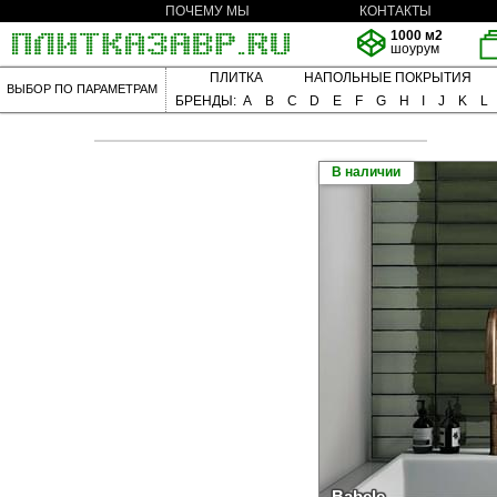
ПОЧЕМУ МЫ
КОНТАКТЫ
1000 м2
шоурум
ПЛИТКА
НАПОЛЬНЫЕ ПОКРЫТИЯ
ВЫБОР ПО ПАРАМЕТРАМ
БРЕНДЫ:
A
B
C
D
E
F
G
H
I
J
K
L
В наличии
Babele