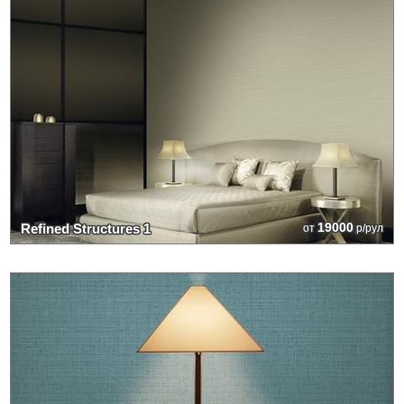
19000
Refined Structures 1
от
р/рул