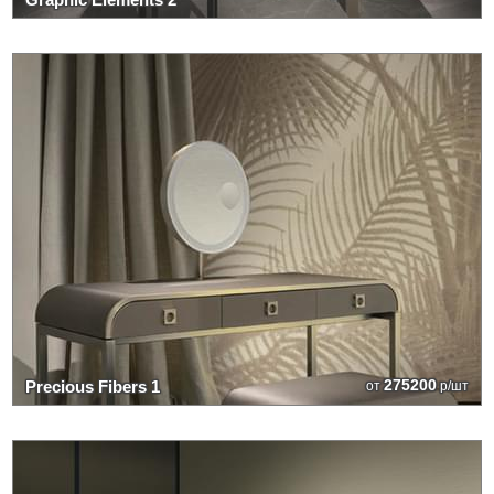
275200
Precious Fibers 1
от
р/шт