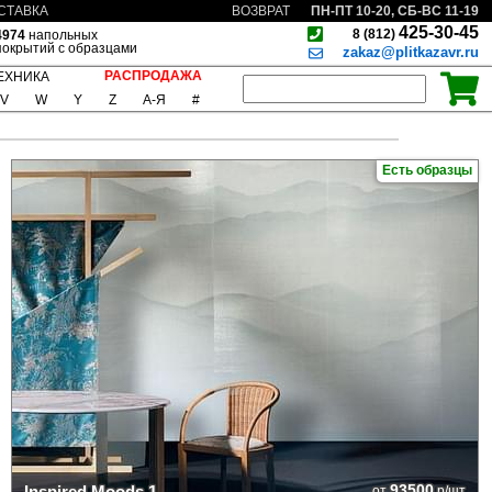
ПН-ПТ 10-20, СБ-ВС 11-19
СТАВКА
ВОЗВРАТ
425-30-45
8 (812)
4974
напольных
покрытий с образцами
zakaz@plitkazavr.ru
РАСПРОДАЖА
ЕХНИКА
V
W
Y
Z
А-Я
#
Есть образцы
93500
Inspired Moods 1
от
р/шт