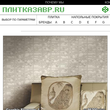
ПОЧЕМУ МЫ
КО
ПЛИТКА
НАПОЛЬНЫЕ ПОКРЫТИЯ
ВЫБОР ПО ПАРАМЕТРАМ
БРЕНДЫ:
A
B
C
D
E
F
G
86300
Graphic Elements 1
от
р/шт