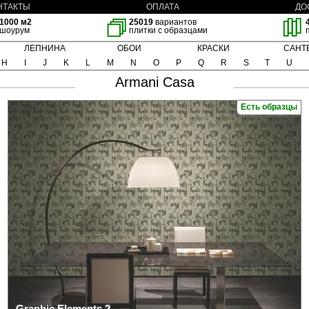
НТАКТЫ
ОПЛАТА
ДО
1000 м2
25019
вариантов
шоурум
плитки с образцами
ЛЕПНИНА
ОБОИ
КРАСКИ
САНТ
H
I
J
K
L
M
N
O
P
Q
R
S
T
U
Armani Casa
Есть образцы
Graphic Elements 2