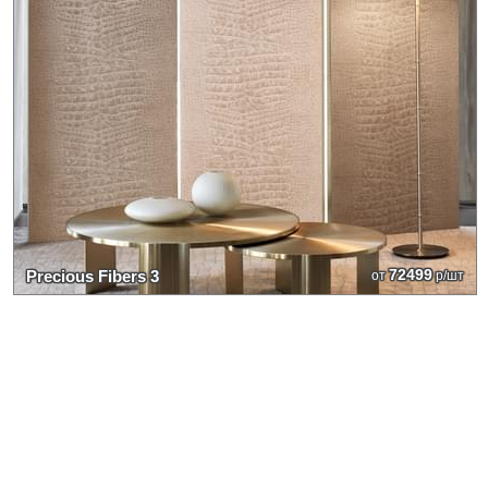
72499
Precious Fibers 3
от
р/шт