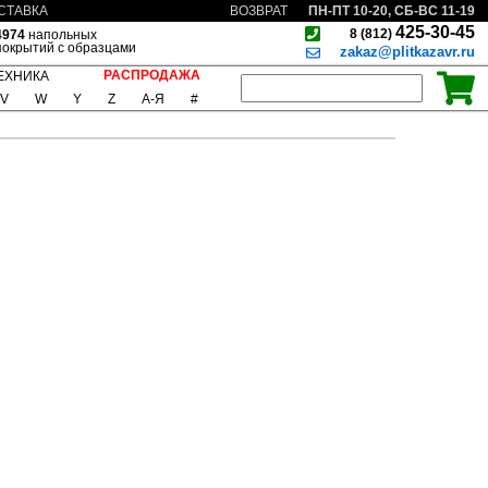
ПН-ПТ 10-20, СБ-ВС 11-19
СТАВКА
ВОЗВРАТ
425-30-45
8 (812)
4974
напольных
покрытий с образцами
zakaz@plitkazavr.ru
РАСПРОДАЖА
ЕХНИКА
V
W
Y
Z
А-Я
#