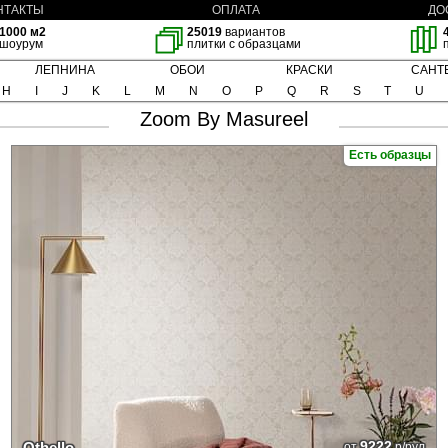
НТАКТЫ
ОПЛАТА
ДО
1000 м2
25019
вариантов
шоурум
плитки с образцами
ЛЕПНИНА
ОБОИ
КРАСКИ
САНТ
H
I
J
K
L
M
N
O
P
Q
R
S
T
U
Zoom By Masureel
Есть образцы
9222
Othello
от
р/рул