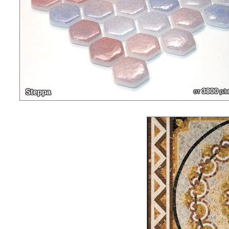
3800
Steppa
от
р/м