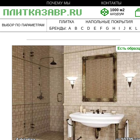
ПОЧЕМУ МЫ
КОНТАКТЫ
1000 м2
шоурум
ПЛИТКА
НАПОЛЬНЫЕ ПОКРЫТИЯ
ВЫБОР ПО ПАРАМЕТРАМ
БРЕНДЫ:
A
B
C
D
E
F
G
H
I
J
K
L
Есть образ
10735
Adriatica
от
р/м