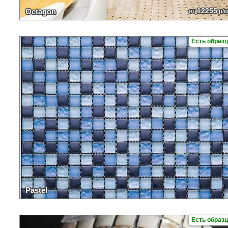
12255
Octagon
от
р/м
Есть образ
Pastel
Есть образ