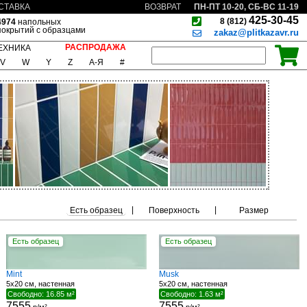
ПН-ПТ 10-20, СБ-ВС 11-19
СТАВКА
ВОЗВРАТ
425-30-45
8 (812)
4974
напольных
покрытий с образцами
zakaz@plitkazavr.ru
РАСПРОДАЖА
ЕХНИКА
V
W
Y
Z
А-Я
#
|
|
Есть образец
Поверхность
Размер
Есть образец
Есть образец
Mint
Musk
5x20 см, настенная
5x20 см, настенная
Свободно: 16.85 м²
Свободно: 1.63 м²
7555
7555