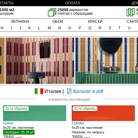
НТАКТЫ
ОПЛАТА
ДО
1000 м2
25008
вариантов
шоурум
плитки с образцами
ЛЕПНИНА
ОБОИ
КРАСКИ
САНТ
H
I
J
K
L
M
N
O
P
Q
R
S
T
U
Италия |
Каталог в pdf
элементы коллекции
Есть образец
Есть образец
Green
Lobster
5x20 см, настенная
5x20 см, настенная
Свободно: 35.26 м²
Наличие: по запросу
7555
7555