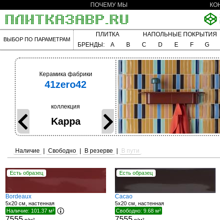
ПОЧЕМУ МЫ
КО
ПЛИТКА
НАПОЛЬНЫЕ ПОКРЫТИЯ
ВЫБОР ПО ПАРАМЕТРАМ
БРЕНДЫ:
A
B
C
D
E
F
G
Керамика фабрики
41zero42
коллекция
Kappa
Наличие
|
Свободно
|
В резерве
|
В пути
Есть образец
Есть образец
Bordeaux
Cacao
5x20 см, настенная
5x20 см, настенная
Наличие: 101.37 м²
Свободно: 9.68 м²
7555
7555