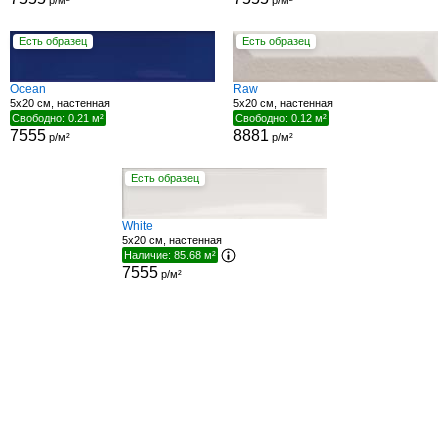
р/м²
р/м²
Есть образец
Есть образец
Ocean
Raw
5x20 см, настенная
5x20 см, настенная
Свободно: 0.21 м²
Свободно: 0.12 м²
7555
8881
р/м²
р/м²
Есть образец
White
5x20 см, настенная
Наличие: 85.68 м²
7555
р/м²