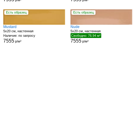
р/м²
р/м²
Есть образец
Есть образец
Mustard
Nude
5x20 см, настенная
5x20 см, настенная
Наличие: по запросу
Свободно: 76.94 м²
7555
7555
р/м²
р/м²