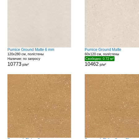
Pumice Ground Matte 6 mm
Pumice Ground Matte
120x280 см, пол/стены
60x120 см, пол/стены
Наличие: по запросу
Свободно: 0.72 м²
10773
10462
р/м²
р/м²