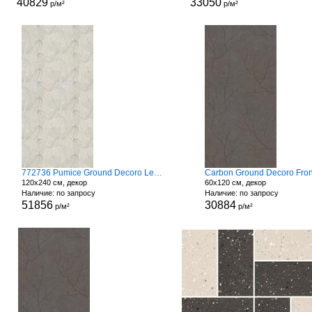
40829
33050
р/м²
р/м²
772736 Pumice Ground Decoro Leaves
Carbon Ground Decoro Fro
120x240 см, декор
60x120 см, декор
Наличие: по запросу
Наличие: по запросу
51856
30884
р/м²
р/м²