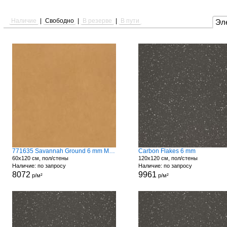
Наличие
|
Свободно
|
В резерве
|
В пути
Эл
771635 Savannah Ground 6 mm Matte
Carbon Flakes 6 mm
60x120 см, пол/стены
120x120 см, пол/стены
Наличие: по запросу
Наличие: по запросу
8072
9961
р/м²
р/м²