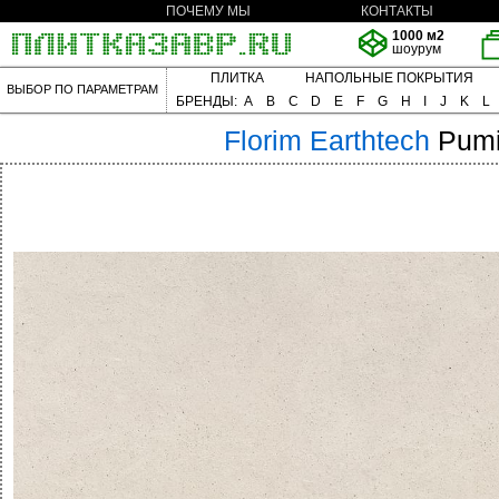
ПОЧЕМУ МЫ
КОНТАКТЫ
1000 м2
шоурум
ПЛИТКА
НАПОЛЬНЫЕ ПОКРЫТИЯ
ВЫБОР ПО ПАРАМЕТРАМ
БРЕНДЫ:
A
B
C
D
E
F
G
H
I
J
K
L
Florim
Earthtech
Pumi