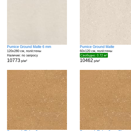
Pumice Ground Matte 6 mm
Pumice Ground Matte
120x280 см, пол/стены
60x120 см, пол/стены
Наличие: по запросу
Свободно: 0.72 м²
10773
10462
р/м²
р/м²