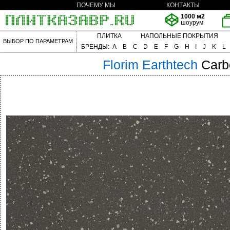
ПОЧЕМУ МЫ
КОНТАКТЫ
1000 м2
шоурум
ПЛИТКА
НАПОЛЬНЫЕ ПОКРЫТИЯ
ВЫБОР ПО ПАРАМЕТРАМ
БРЕНДЫ:
A
B
C
D
E
F
G
H
I
J
K
L
Florim
Earthtech
Carb