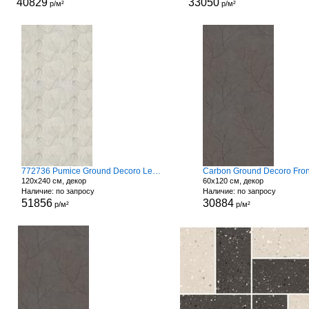
40829
33050
р/м²
р/м²
772736 Pumice Ground Decoro Leaves
Carbon Ground Decoro Fro
120x240 см, декор
60x120 см, декор
Наличие: по запросу
Наличие: по запросу
51856
30884
р/м²
р/м²