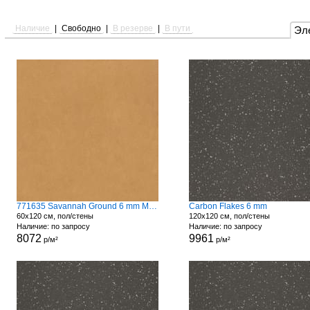
Наличие
|
Свободно
|
В резерве
|
В пути
Эл
771635 Savannah Ground 6 mm Matte
Carbon Flakes 6 mm
60x120 см, пол/стены
120x120 см, пол/стены
Наличие: по запросу
Наличие: по запросу
8072
9961
р/м²
р/м²